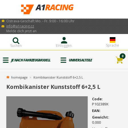
Ostrava-Geschäft Mo. - Fr. 9:00 - 16:00 Uhr
info@a1racing.cz
Melde dich jetzt an
Sprache
Suchen
Einloggen
0
JE NACH FAHRZEUGMODELL
UNIVERSALTEILE
homepage
Kombikanister Kunststoff 6+2,5 L
Kombikanister Kunststoff 6+2,5 L
Code:
P102389X
EAN:
Gewicht:
0.000