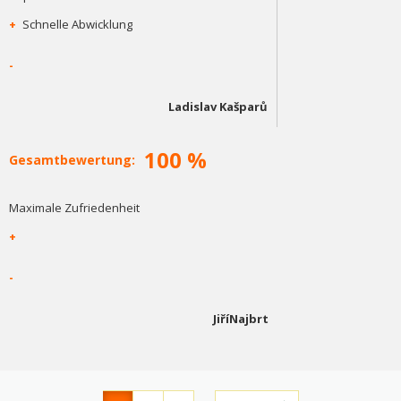
+
Schnelle Abwicklung
-
Ladislav Kašparů
100 %
Gesamtbewertung:
Maximale Zufriedenheit
+
-
JiříNajbrt