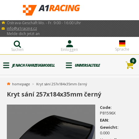
Ostrava-Geschäft Mo. - Fr. 9:00 - 16:00 Uhr
info@a1racing.cz
Melde dich jetzt an
Sprache
Suchen
Einloggen
0
JE NACH FAHRZEUGMODELL
UNIVERSALTEILE
homepage
Kryt sání 257x184x35mm černý
Kryt sání 257x184x35mm černý
Code:
P81596X
EAN:
Gewicht:
0.000