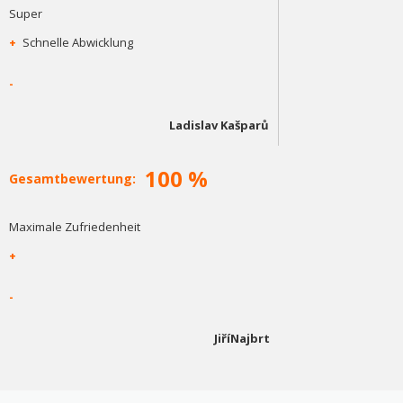
Super
+
Schnelle Abwicklung
-
Ladislav Kašparů
100 %
Gesamtbewertung:
Maximale Zufriedenheit
+
-
JiříNajbrt