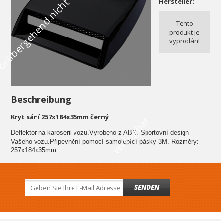
V
o
r
ü
b
e
r
g
e
h
e
n
d
n
i
c
h
t
v
e
r
f
ü
g
b
a
Hersteller:
Tento
produkt je
vyprodán!
Beschreibung
Kryt sání 257x184x35mm černý
r
Deflektor na karoserii vozu.Vyrobeno z ABS. Sportovní design
Vašeho vozu.Připevnění pomocí samolepící pásky 3M. Rozměry:
257
x184x35mm.
SENDEN