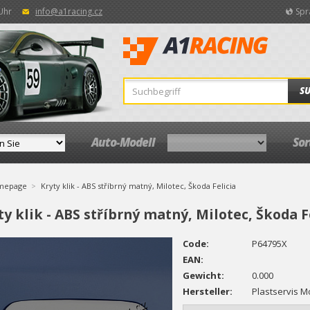
 Uhr
info@a1racing.cz
Spr
S
Auto-Modell
So
mepage
Kryty klik - ABS stříbrný matný, Milotec, Škoda Felicia
ty klik - ABS stříbrný matný, Milotec, Škoda F
Code:
P64795X
EAN:
Gewicht:
0.000
Hersteller:
Plastservis Mo