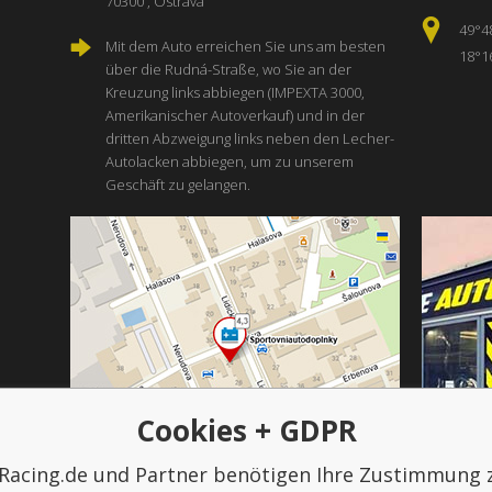
70300 , Ostrava
49°4
Mit dem Auto erreichen Sie uns am besten
18°1
über die Rudná-Straße, wo Sie an der
Kreuzung links abbiegen (IMPEXTA 3000,
Amerikanischer Autoverkauf) und in der
dritten Abzweigung links neben den Lecher-
Autolacken abbiegen, um zu unserem
Geschäft zu gelangen.
Cookies + GDPR
Racing.de und Partner benötigen Ihre Zustimmung 