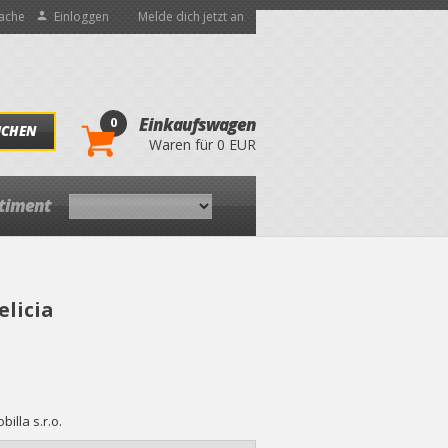
ache
Einloggen
Melde dich jetzt an
0
Einkaufswagen
UCHEN
Waren für 0 EUR
rtiment
elicia
billa s.r.o.