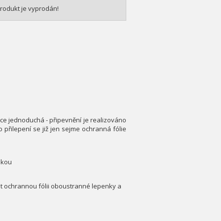
rodukt je vyprodán!
ice jednoduchá - připevnění je realizováno
 přilepení se již jen sejme ochranná fólie
nkou
out ochrannou fólii oboustranné lepenky a