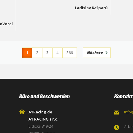
Ladislav Kašparů
mVorel
1
2
3
4
366
Nächste
Büro und Beschwerden
Kontakt
A1Racing.de
info
A1 RACING s.r.o.
Lidicka 819/24
Arbei