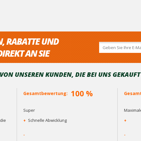
N, RABATTE UND
IREKT AN SIE
ON UNSEREN KUNDEN, DIE BEI ​​UNS GEKAUF
100 %
Gesamtbewertung:
Gesamt
Super
Maximale
die
+
Schnelle Abwicklung
+
-
-