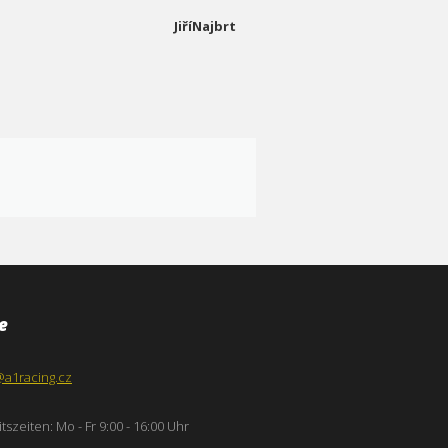
JiříNajbrt
e
@a1racing.cz
tszeiten: Mo - Fr 9:00 - 16:00 Uhr