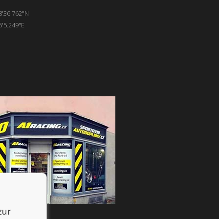
8'36.762"N
6'5.249"E
zur