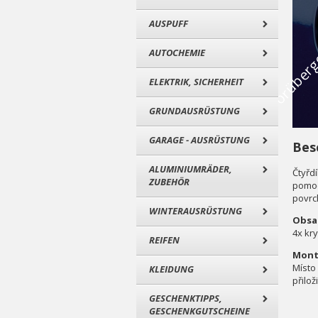
AUSPUFF
AUTOCHEMIE
ELEKTRIK, SICHERHEIT
GRUNDAUSRÜSTUNG
GARAGE - AUSRÜSTUNG
Bes
ALUMINIUMRÄDER,
Čtyřd
ZUBEHÖR
pomoc
povrc
WINTERAUSRÜSTUNG
Obsah
4x kr
REIFEN
Mont
Místo
KLEIDUNG
přilož
GESCHENKTIPPS,
GESCHENKGUTSCHEINE