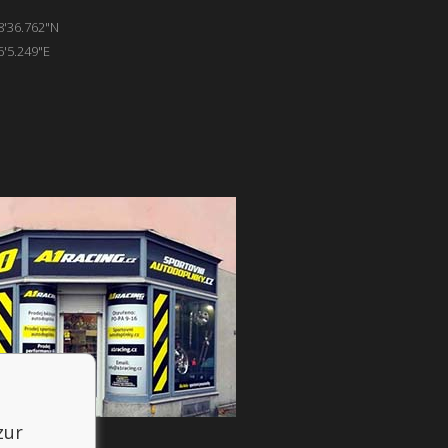
8'36.762"N
6'5.249"E
zur