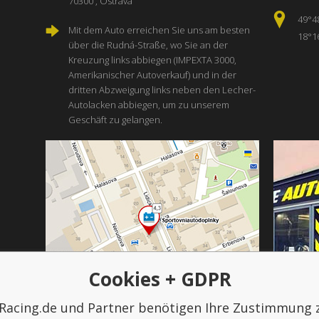
70300 , Ostrava
49°4
Mit dem Auto erreichen Sie uns am besten
18°1
über die Rudná-Straße, wo Sie an der
Kreuzung links abbiegen (IMPEXTA 3000,
Amerikanischer Autoverkauf) und in der
dritten Abzweigung links neben den Lecher-
Autolacken abbiegen, um zu unserem
Geschäft zu gelangen.
Cookies + GDPR
Racing.de und Partner benötigen Ihre Zustimmung 