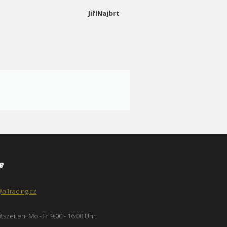
JiříNajbrt
e
@a1racing.cz
tszeiten: Mo - Fr 9:00 - 16:00 Uhr