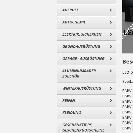
AUSPUFF
AUTOCHEMIE
ELEKTRIK, SICHERHEIT
GRUNDAUSRÜSTUNG
GARAGE - AUSRÜSTUNG
Bes
ALUMINIUMRÄDER,
LED o
ZUBEHÖR
Světl
WINTERAUSRÜSTUNG
BMW E
BMW F
REIFEN
BMW E
BMW F
BMW Z
KLEIDUNG
BMW Z
BMW M
GESCHENKTIPPS,
BMW M
GESCHENKGUTSCHEINE