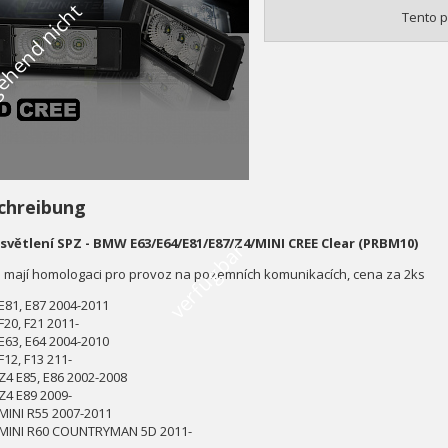
V
o
r
ü
b
e
r
g
e
h
e
n
d
n
i
c
h
t
v
e
r
f
ü
g
b
a
Tento p
chreibung
světlení SPZ - BMW E63/E64/E81/E87/Z4/MINI CREE Clear (PRBM10)
r
a mají homologaci pro provoz na pozemních komunikacích, cena za 2ks
81, E87 2004-2011
20, F21 2011-
63, E64 2004-2010
12, F13 211-
4 E85, E86 2002-2008
4 E89 2009-
INI R55 2007-2011
INI R60 COUNTRYMAN 5D 2011-