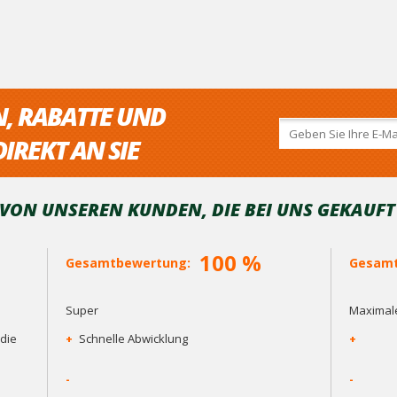
N, RABATTE UND
IREKT AN SIE
ON UNSEREN KUNDEN, DIE BEI ​​UNS GEKAUF
100 %
Gesamtbewertung:
Gesamt
Super
Maximale
die
+
Schnelle Abwicklung
+
-
-