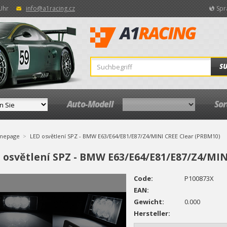
 Uhr
info@a1racing.cz
Spr
S
Auto-Modell
So
mepage
LED osvětlení SPZ - BMW E63/E64/E81/E87/Z4/MINI CREE Clear (PRBM10)
 osvětlení SPZ - BMW E63/E64/E81/E87/Z4/MIN
Code:
P100873X
EAN:
Gewicht:
0.000
Hersteller: