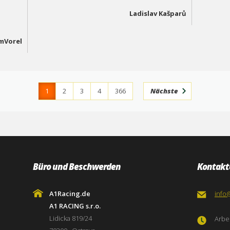
Ladislav Kašparů
mVorel
1
2
3
4
366
Nächste
Büro und Beschwerden
Kontakt
A1Racing.de
info
A1 RACING s.r.o.
Lidicka 819/24
Arbei