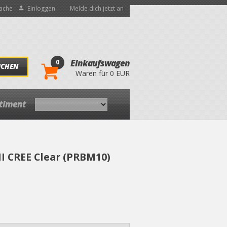
ache
Einloggen
Melde dich jetzt an
0
Einkaufswagen
UCHEN
Waren für 0 EUR
rtiment
I CREE Clear (PRBM10)