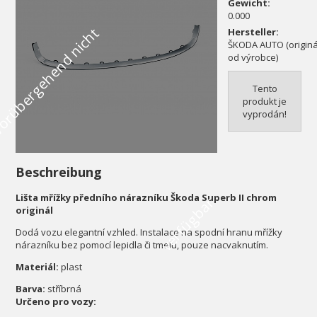
Gewicht:
0.000
V
o
r
ü
b
e
r
g
e
h
e
n
d
n
i
c
h
t
v
e
r
f
ü
g
b
a
Hersteller:
ŠKODA AUTO (originál
od výrobce)
Tento
produkt je
vyprodán!
Beschreibung
Lišta mřížky předního nárazníku Škoda Superb II chrom
r
originál
Dodá vozu elegantní vzhled. Instalace na spodní hranu mřížky
nárazníku bez pomocí lepidla či tmelu, pouze nacvaknutím.
Materiál:
plast
Barva:
stříbrná
Určeno pro vozy: