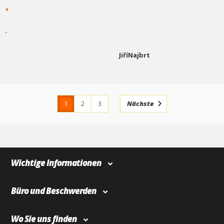
+
-
JiříNajbrt
1
2
3
Nächste
4
366
Wichtige Informationen
Büro und Beschwerden
Wo Sie uns finden