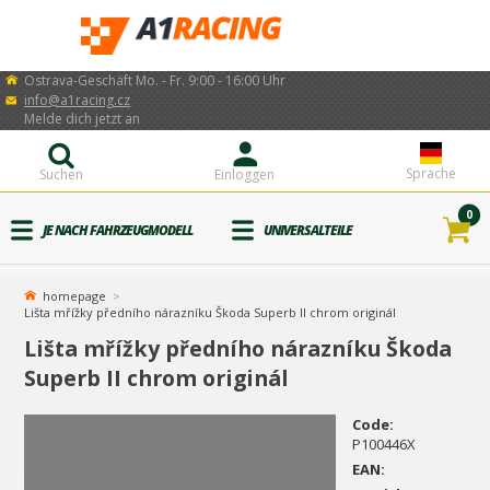
Ostrava-Geschäft Mo. - Fr. 9:00 - 16:00 Uhr
info@a1racing.cz
Melde dich jetzt an
Sprache
Suchen
Einloggen
0
JE NACH FAHRZEUGMODELL
UNIVERSALTEILE
homepage
Lišta mřížky předního nárazníku Škoda Superb II chrom originál
Lišta mřížky předního nárazníku Škoda
Superb II chrom originál
Code:
P100446X
EAN: