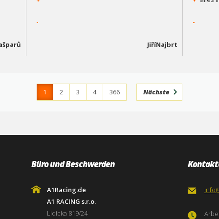
-
-
Kašparů
JiříNajbrt
1
2
3
4
366
Nächste
Büro und Beschwerden
Kontakt
A1Racing.de
info
A1 RACING s.r.o.
Lidicka 819/24
Arbei