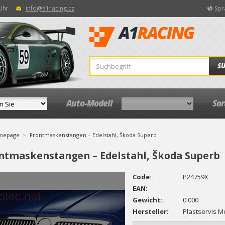
 Uhr
info@a1racing.cz
Spr
S
Auto-Modell
So
mepage
Frontmaskenstangen – Edelstahl, Škoda Superb
ntmaskenstangen – Edelstahl, Škoda Superb
Code:
P24759X
EAN:
Gewicht:
0.000
Hersteller:
Plastservis Mo