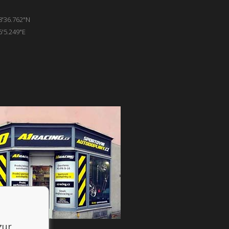
8'36.762"N
6'5.249"E
zur