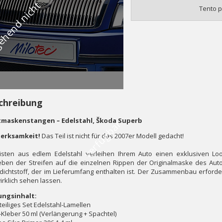
V
o
r
ü
b
e
r
g
e
h
e
n
d
n
i
c
h
t
v
e
r
f
ü
g
b
a
Tento p
chreibung
tmaskenstangen – Edelstahl, Škoda Superb
r
erksamkeit!
Das Teil ist nicht für das 2007er Modell gedacht!
eisten aus edlem Edelstahl verleihen Ihrem Auto einen exklusiven Loo
eben der Streifen auf die einzelnen Rippen der Originalmaske des Aut
dichtstoff, der im Lieferumfang enthalten ist. Der Zusammenbau erford
irklich sehen lassen.
ungsinhalt:
teiliges Set Edelstahl-Lamellen
-Kleber 50 ml (Verlängerung + Spachtel)