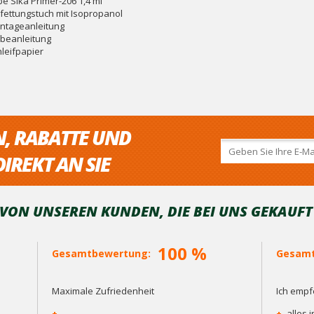
be Sika Primer-206 1,4 ml
tfettungstuch mit Isopropanol
ntageanleitung
ebeanleitung
hleifpapier
N, RABATTE UND
IREKT AN SIE
ON UNSEREN KUNDEN, DIE BEI ​​UNS GEKAUF
100 %
Gesamtbewertung:
Gesamt
Maximale Zufriedenheit
Ich empf
+
+
alles 