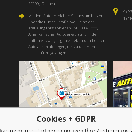
70300 , Ostrava
49°4
Mit dem Auto erreichen Sie uns am besten
18°1
über die Rudná-Straße, wo Sie an der
Kreuzung links abbiegen (IMPEXTA 3000,
Amerikanischer Autoverkauf) und in der
dritten Abzweigung links neben den Lecher-
Autolacken abbiegen, um zu unserem
Geschäft zu gelangen.
Cookies + GDPR
Racing.de und Partner benötigen Ihre Zustimmung 