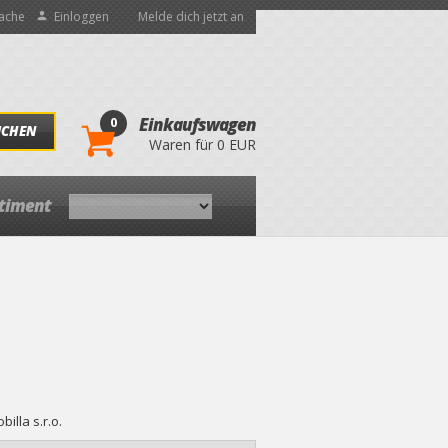
ache
Einloggen
Melde dich jetzt an
0
Einkaufswagen
UCHEN
Waren für 0 EUR
rtiment
billa s.r.o.