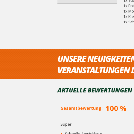
1x Tu
1x En
1x Mo
1x Kl
1x Sc
UNSERE NEUIGKEITE
VERANSTALTUNGEN D
AKTUELLE BEWERTUNGEN V
100 %
Gesamtbewertung:
Super
+
Schnelle Abwicklung