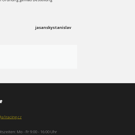
jasanskystanislav
e
@a1racing.cz
tszeiten: Mo - Fr 9:00 - 16:00 Uhr