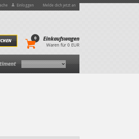
ache
Einloggen
Melde dich jetzt an
0
Einkaufswagen
UCHEN
Waren für 0 EUR
rtiment