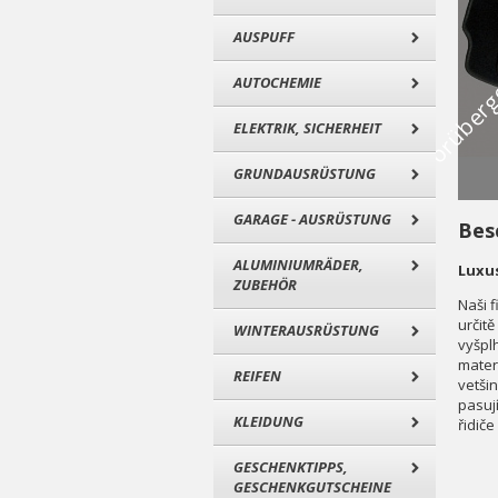
AUSPUFF
AUTOCHEMIE
ELEKTRIK, SICHERHEIT
GRUNDAUSRÜSTUNG
GARAGE - AUSRÜSTUNG
Bes
ALUMINIUMRÄDER,
Luxus
ZUBEHÖR
Naši 
určit
WINTERAUSRÜSTUNG
vyšpl
mater
REIFEN
vetši
pasuj
KLEIDUNG
řidiče
GESCHENKTIPPS,
GESCHENKGUTSCHEINE