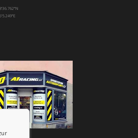
8'36.762"N
6'5.249"E
zur