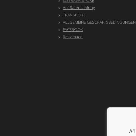
OSTRAVA-STORE
Auf Ratenzahlung
TRANSPORT
ALLGEMEINE GESCHÄFTSBEDINGUNGEN
FACEBOOK
Reklamace
A1