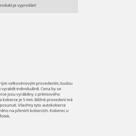
rodukt je vyprodán!
ěžným velkosériovým provedením, budou
 vyrabět individuálně. Cena by se
berce jsou vyráběny z prémiového
la koberce je 5 mm. Běžné provedení má
 posunutí. Všechny tyto autokoberce
něno na přeních kobercích. Koberec u
fotek.