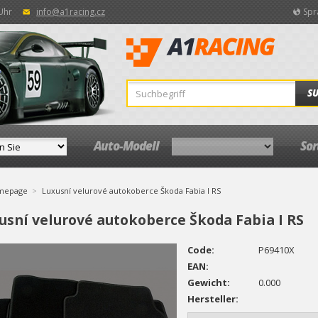
 Uhr
info@a1racing.cz
Spr
S
Auto-Modell
So
mepage
Luxusní velurové autokoberce Škoda Fabia I RS
usní velurové autokoberce Škoda Fabia I RS
Code:
P69410X
EAN:
Gewicht:
0.000
Hersteller: