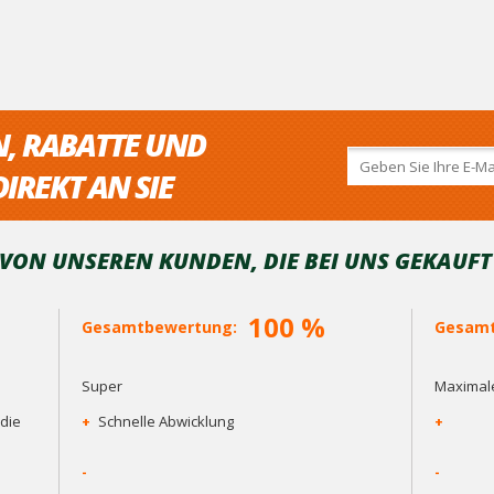
N, RABATTE UND
IREKT AN SIE
ON UNSEREN KUNDEN, DIE BEI ​​UNS GEKAUF
100 %
Gesamtbewertung:
Gesamt
Super
Maximale
die
+
Schnelle Abwicklung
+
-
-