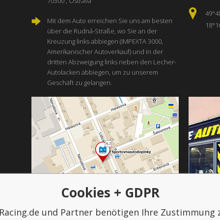
70300 , Ostrava
49°4
Mit dem Auto erreichen Sie uns am besten
18°1
über die Rudná-Straße, wo Sie an der
Kreuzung links abbiegen (IMPEXTA 3000,
Amerikanischer Autoverkauf) und in der
dritten Abzweigung links neben den Lecher-
Autolacken abbiegen, um zu unserem
Geschäft zu gelangen.
Cookies + GDPR
Racing.de und Partner benötigen Ihre Zustimmung 