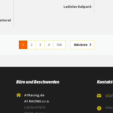
Ladislav Kašparů
mVorel
1
2
3
4
366
Nächste
Büro und Beschwerden
Kontakt
A1Racing.de
info
A1 RACING s.r.o.
Lidicka 819/24
Arbei