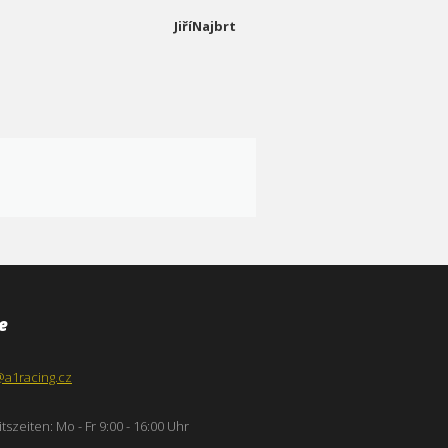
JiříNajbrt
e
@a1racing.cz
tszeiten: Mo - Fr 9:00 - 16:00 Uhr