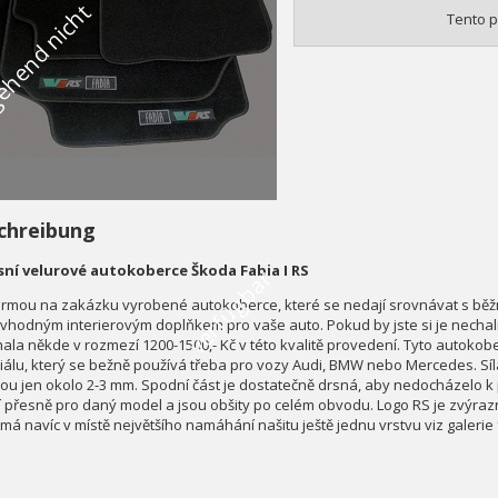
V
o
r
ü
b
e
r
g
e
h
e
n
d
n
i
c
h
t
v
e
r
f
ü
g
b
a
Tento p
chreibung
ní velurové autokoberce Škoda Fabia I RS
r
firmou na zakázku vyrobené autokoberce, které se nedají srovnávat s b
ě vhodným interierovým doplňkem pro vaše auto. Pokud by jste si je nechali
hala někde v rozmezí 1200-1500,- Kč v této kvalitě provedení. Tyto autoko
iálu, který se bežně používá třeba pro vozy Audi, BMW nebo Mercedes. Sí
nou jen okolo 2-3 mm. Spodní část je dostatečně drsná, aby nedocházelo k
í přesně pro daný model a jsou obšity po celém obvodu. Logo RS je zvýraz
 má navíc v místě největšího namáhání našitu ještě jednu vrstvu viz galerie 