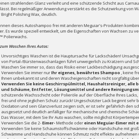
einen strahlenden Glanz verleiht und eine schützende Schicht aus Carna
rlässt. Bei regelmäßiger Anwendung verstärkt es die Schutzwirkung von
 Bright Polishing Wax, deutlich.
önnen dieses Autoshampoo frei mit anderen Meguiar's-Produkten kombinie
ler. Es wurde speziell entwickelt, um die Eigenschaften von Wachsen zu ve
t™ Polierwachs.
 zum Waschen Ihres Autos:
Unvorsichtiges Waschen ist die Hauptursache für Lackschäden! Unsa
von Portal-/Bürstenwaschanlagen führt unweigerlich zu Kratzern und Sc
Waschen Sie immer so, dass das Risiko einer Lackbeschädigung ausgesch
Verwenden Sie immer nur
Ihr eigenes, bewährtes Shampoo
, keine f
Ihnen unbekannt ist und deren Wascheigenschaften nicht sorgfältig übe
Verwenden Sie keine Geschirrspülmittel, Haushaltsreiniger, alle 
und Schäume, Entfetter, Lösungsmittel und andere Reinigungsmi
schützende Wachsschicht oder Polieröle auf der Oberfläche Ihres Lacks,
frei und ohne jeglichen Schutz zurück! Ungeschützter Lack beginnt sehr b
Oxidation und sein Glanzverlust zeigen sich, er ist sehr gefährlich den
ausgesetzt und deutlich anfälliger für mechanische und chemische Schä
Das Wasser, mit dem Sie Ihr Auto waschen, sollte möglichst Körpertempe
Verwenden Sie die 2-
Eimer-
Methode oder
einen Meguiar-Eimer mit e
Verwenden Sie keine Schaumstoffschwämme oder Handschuhe mit große
Schwämme und Handschuhe können Schmutz nicht effektiv aufnehmen 