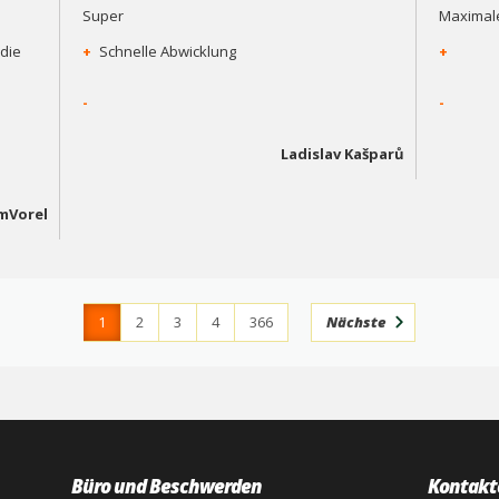
Super
Maximale
die
+
Schnelle Abwicklung
+
-
-
Ladislav Kašparů
mVorel
1
2
3
4
366
Nächste
Büro und Beschwerden
Kontakt