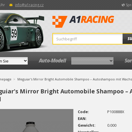
 Uhr
info@a1racing.cz
Spr
S
Auto-Modell
So
mepage
Meguiar's Mirror Bright Automobile Shampoo – Autoshampoo mit Wachs, 
uiar's Mirror Bright Automobile Shampoo –
l
Code:
P100888X
EAN:
Gewicht:
0.000