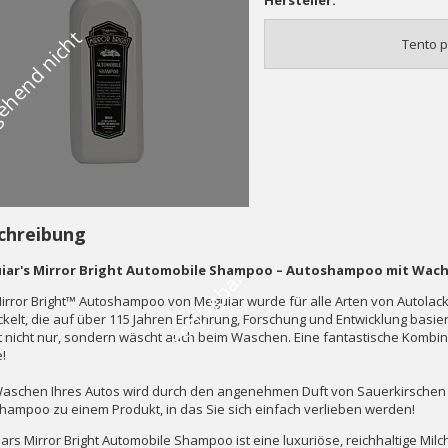
Hersteller:
V
o
r
ü
b
e
r
g
e
h
e
n
d
n
i
c
h
t
v
e
r
f
ü
g
b
a
Tento p
chreibung
ar's Mirror Bright Automobile Shampoo – Autoshampoo mit Wachs,
r
irror Bright™ Autoshampoo von Meguiar wurde für alle Arten von Autolack
ckelt, die auf über 115 Jahren Erfahrung, Forschung und Entwicklung basi
gt nicht nur, sondern wäscht auch beim Waschen. Eine fantastische Komb
!
aschen Ihres Autos wird durch den angenehmen Duft von Sauerkirsche
hampoo zu einem Produkt, in das Sie sich einfach verlieben werden!
ars Mirror Bright Automobile Shampoo ist eine luxuriöse, reichhaltige Milc