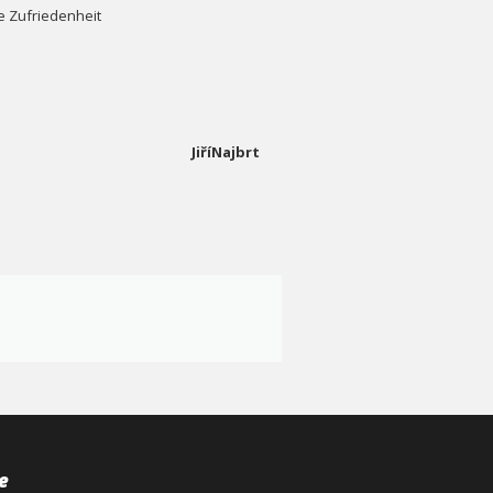
 Zufriedenheit
JiříNajbrt
e