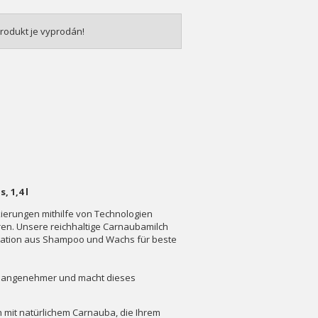
rodukt je vyprodán!
 1,4 l
ierungen mithilfe von Technologien
eren. Unsere reichhaltige Carnaubamilch
ination aus Shampoo und Wachs für beste
n angenehmer und macht dieses
h mit natürlichem Carnauba, die Ihrem