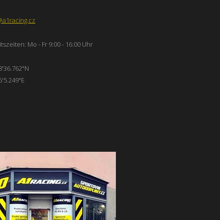
@a1racing.cz
tszeiten: Mo - Fr 9:00 - 16:00 Uhr
8'36.762"N
6'5.249"E