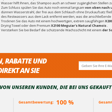
Wasser hilft Ihnen, das Shampoo auch an schwer zugänglichen Stellen z
Zum Schluss spülen Sie das Auto noch einmal langsam
von oben nach 
dünnen Wasserstrahl, der frei aus dem Schlauch ohne Druckaufsatz fließt
des Restwassers aus dem Lack entfernt werden, was die anschließende Tr
Trocknen Sie das Auto mit einem hochwertigen, extrem saugfähigen
X20
Drying Towel oder dem Premium
X2100 Meguiar's Natural Chamois
.
Verstärken Sie bei Bedarf die schützende Wachsschicht mit einem
der S
N, RABATTE UND
IREKT AN SIE
ON UNSEREN KUNDEN, DIE BEI ​​UNS GEKAUF
100 %
Gesamtbewertung:
Gesamt