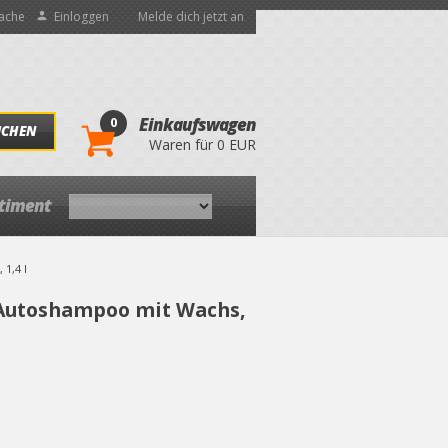
ache
Einloggen
Melde dich jetzt an
0
Einkaufswagen
UCHEN
Waren für 0 EUR
rtiment
1,4 l
 Autoshampoo mit Wachs,