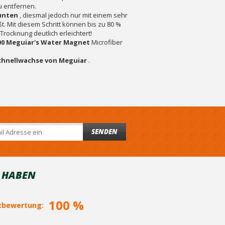
u entfernen.
unten
, diesmal jedoch nur mit einem sehr
. Mit diesem Schritt können bis zu 80 %
ocknung deutlich erleichtert!
00 Meguiar's Water Magnet
Microfiber
chnellwachse von Meguiar
.
SENDEN
T HABEN
100 %
bewertung: