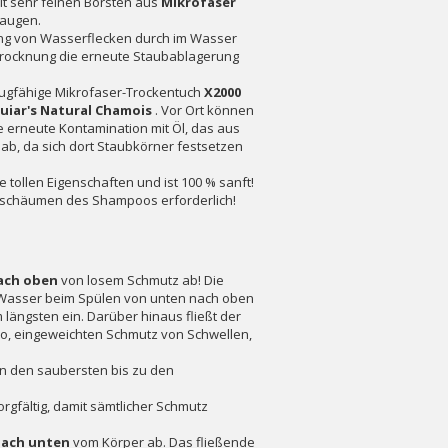
t sehr feinen Borsten aus
Mikrofaser
saugen.
ung von Wasserflecken durch im Wasser
 Trocknung die erneute Staubablagerung
augfähige Mikrofaser-Trockentuch
X2000
uiar's Natural Chamois
. Vor Ort können
ne erneute Kontamination mit Öl, das aus
 ab, da sich dort Staubkörner festsetzen
tollen Eigenschaften und ist 100 % sanft!
fschäumen des Shampoos erforderlich!
ach oben
von losem Schmutz ab! Die
s Wasser beim Spülen von unten nach oben
längsten ein. Darüber hinaus fließt der
so, eingeweichten Schmutz von Schwellen,
von den saubersten bis zu den
gfältig, damit sämtlicher Schmutz
nach unten
vom Körper ab. Das fließende