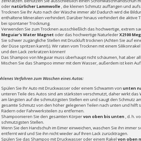
zerkratzen. Benutzen Sie ausschließlich einen Schonwaschhandschuh mi
oder
natürlicher Lammwolle
, die kleinen Schmutz auffangen und auf
Trocknen Sie Ihr Auto nach der Wäsche immer ab! Dadurch wird die Bild
enthaltene Mineralien verhindert. Darüber hinaus verhindert die aktive
bei spontaner Trocknung.
Verwenden Sie zum Trocknen ausschließlich das hochwertige, extrem s
Meguiar's Water Magnet
oder das hochwertige Naturleder
X2100 Meg
Sie schwer zugängliche Stellen mit Druckluft trocknen (Achten Sie auf ei
der Düse spritzen kann!).). Wir raten vom Trocknen mit einem Silikonrakel
und den Lack zerkratzen können!
Das Shampoo von Meguiar muss überhaupt nicht schäumen, hat aber alle 
Mischen Sie das Shampoo immer mit dem Wasser, außerdem ist kein Au
hlenes Verfahren zum Waschen eines Autos:
Spülen Sie Ihr Auto mit Druckwasser oder einem Schwamm von
unten n
unteren Teile des Autos sind am stärksten verschmutzt, daher wirkt da
am längsten auf die schmutzigsten Stellen ein und saugt den Schmutz am 
gesamte Schmutz von den höher gelegenen Teilen nach unten und hilft 
Rädern oder Fahrwerksteilen zu entfernen.
Shampoonieren Sie den gesamten Körper
von oben bis unten
, d. h. 
schmutzigsten Stellen.
Wenn Sie den Handschuh im Eimer einweichen, waschen Sie ihn immer sor
entfernt wird und Sie ihn nicht wieder auf Ihren Lack zurücktragen.
Spülen Sie das Shampoo mit Druckwasser oder einem Rakel
von oben 