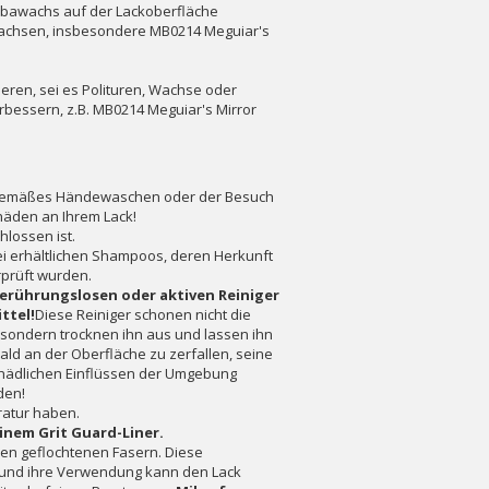
ubawachs auf der Lackoberfläche
 Wachsen, insbesondere MB0214 Meguiar's
ren, sei es Polituren, Wachse oder
rbessern, z.B. MB0214 Meguiar's Mirror
chgemäßes Händewaschen oder der Besuch
häden an Ihrem Lack!
lossen ist.
rei erhältlichen Shampoos, deren Herkunft
rprüft wurden.
berührungslosen oder aktiven Reiniger
ttel!
Diese Reiniger schonen nicht die
 sondern trocknen ihn aus und lassen ihn
ald an der Oberfläche zu zerfallen, seine
 schädlichen Einflüssen der Umgebung
den!
ratur haben.
inem Grit Guard-Liner.
n geflochtenen Fasern. Diese
und ihre Verwendung kann den Lack