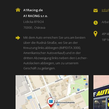
A1Racing.de
info
A1 RACING s.r.o.
Lidicka 819/24
Arbei
70300 , Ostrava
49°4
Mit dem Auto erreichen Sie uns am besten
18°1
über die Rudná-Straße, wo Sie an der
Kreuzung links abbiegen (IMPEXTA 3000,
Amerikanischer Autoverkauf) und in der
dritten Abzweigung links neben den Lecher-
Autolacken abbiegen, um zu unserem
Geschäft zu gelangen.