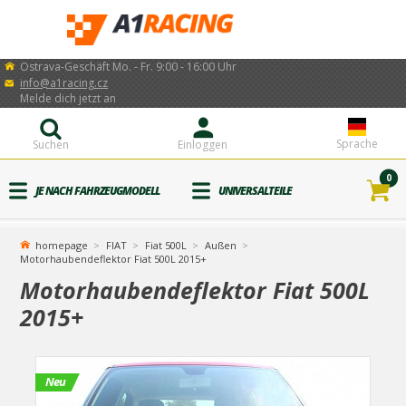
Ostrava-Geschäft Mo. - Fr. 9:00 - 16:00 Uhr
info@a1racing.cz
Melde dich jetzt an
Sprache
Suchen
Einloggen
0
JE NACH FAHRZEUGMODELL
UNIVERSALTEILE
homepage
FIAT
Fiat 500L
Außen
Motorhaubendeflektor Fiat 500L 2015+
Motorhaubendeflektor Fiat 500L
2015+
Neu