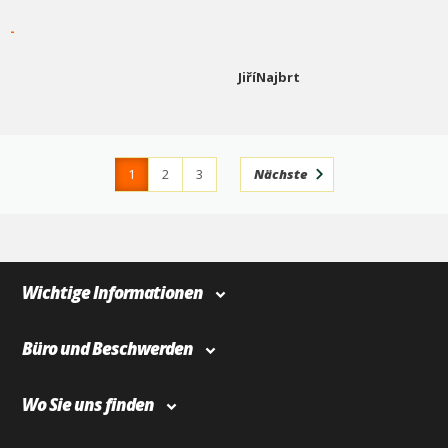
-
JiříNajbrt
1
2
3
Nächste
4
366
Wichtige Informationen
Büro und Beschwerden
Wo Sie uns finden