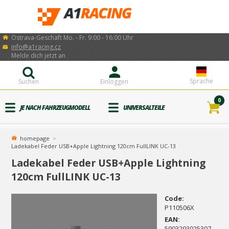
Ostrava-Geschäft Mo. - Fr. 9:00 - 16:00 Uhr
info@a1racing.cz
Melde dich jetzt an
Sprache
Suchen
Einloggen
0
JE NACH FAHRZEUGMODELL
UNIVERSALTEILE
homepage
Ladekabel Feder USB+Apple Lightning 120cm FullLINK UC-13
Ladekabel Feder USB+Apple Lightning
120cm FullLINK UC-13
Code:
P110506X
EAN:
5903293025307