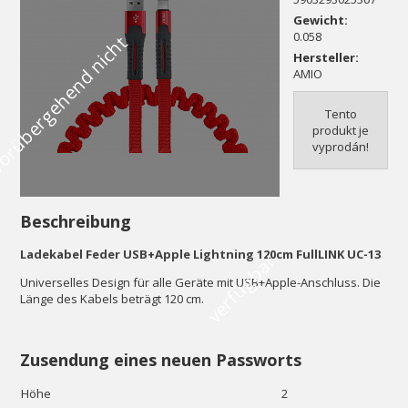
Gewicht:
0.058
V
o
r
ü
b
e
r
g
e
h
e
n
d
n
i
c
h
t
v
e
r
f
ü
g
b
a
Hersteller:
AMIO
Tento
produkt je
vyprodán!
Beschreibung
Ladekabel Feder USB+Apple Lightning 120cm FullLINK UC-13
r
Universelles Design für alle Geräte mit USB+Apple-Anschluss. Die
Länge des Kabels beträgt 120 cm.
Zusendung eines neuen Passworts
Höhe
2