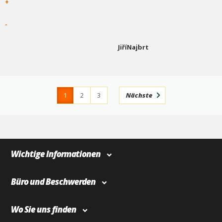
+
-
JiříNajbrt
1
2
3
Nächste
4
366
Wichtige Informationen
Büro und Beschwerden
Wo Sie uns finden