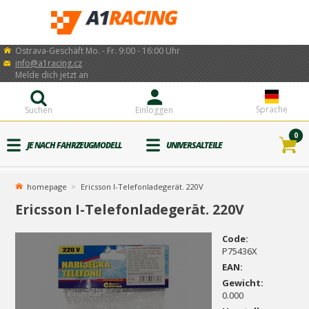
Ostrava-Geschäft Mo. - Fr. 9:00 - 16:00 Uhr
info@a1racing.cz
Melde dich jetzt an
Sprache
Suchen
Einloggen
0
JE NACH FAHRZEUGMODELL
UNIVERSALTEILE
homepage
Ericsson I-Telefonladegerät. 220V
Ericsson I-Telefonladegerät. 220V
Code:
P75436X
EAN:
Gewicht:
0.000