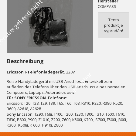
V
o
r
ü
b
e
r
g
e
h
e
n
d
n
i
c
h
t
v
e
r
f
ü
g
b
a
Hersteller:
COMPASS
Tento
produkt je
vyprodán!
Beschreibung
Ericsson I-Telefonladegerät.
220V
r
Reise-Handyladegerät mit USB-Anschluss. Entwickelt zum
Aufladen des Telefons über den USB-Anschluss eines normalen
Computers, Laptops, Autoradios usw.
Für SONY ERICSSON-Telefone:
Ericsson: T20, T28, T29, T39, T65, T66, T68, R310, R320, R380, R520,
R600, A2618, A2628
Sony Ericsson: T290, T68i, T100, T200, T230, T300, T310, T600, T610,
T630, P800, P900, Z1010, Z200, Z600, K500i, K700i, S700i, F500i, J300i,
K300i, K508i, K 600i, P910i, Z800i