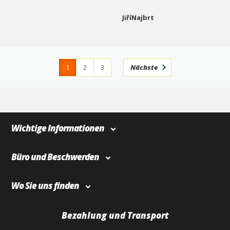
JiříNajbrt
1
2
3
Nächste
4
366
Wichtige Informationen
Büro und Beschwerden
Wo Sie uns finden
Bezahlung und Transport