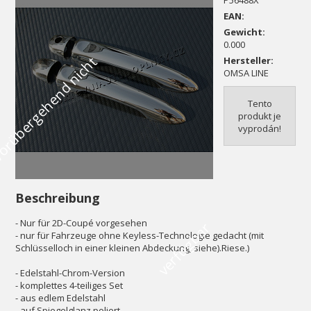
P56488X
EAN:
Gewicht:
0.000
V
o
r
ü
b
e
r
g
e
h
e
n
d
n
i
c
h
t
v
e
r
f
ü
g
b
a
Hersteller:
OMSA LINE
Tento
produkt je
vyprodán!
Beschreibung
- Nur für 2D-Coupé vorgesehen
r
- nur für Fahrzeuge ohne Keyless-Technologie gedacht (mit
Schlüsselloch in einer kleinen Abdeckung, siehe).Riese.)
- Edelstahl-Chrom-Version
- komplettes 4-teiliges Set
- aus edlem Edelstahl
- auf Spiegelglanz poliert