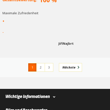
Maximale Zufriedenheit
+
-
JiříNajbrt
1
2
3
Nächste
4
366
Wichtige Informationen