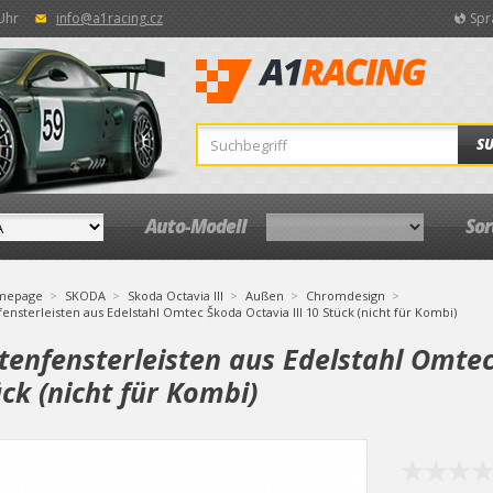
 Uhr
info@a1racing.cz
Spr
S
Auto-Modell
So
mepage
SKODA
Skoda Octavia III
Außen
Chromdesign
fensterleisten aus Edelstahl Omtec Škoda Octavia III 10 Stück (nicht für Kombi)
tenfensterleisten aus Edelstahl Omtec
ck (nicht für Kombi)