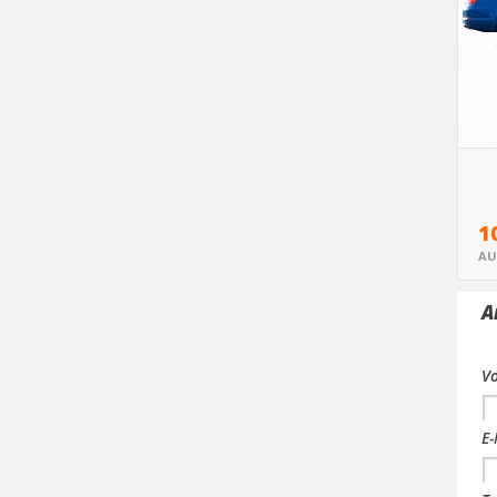
Oc
1
AU
A
V
E-