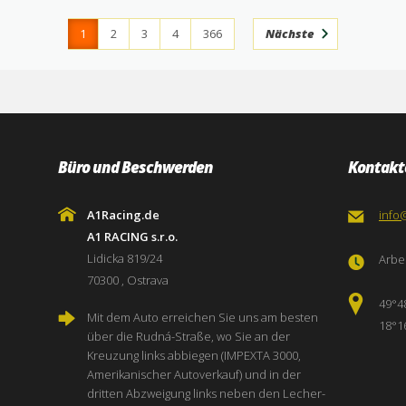
1
2
3
4
366
Nächste
Büro und Beschwerden
Kontakt
A1Racing.de
info
A1 RACING s.r.o.
Lidicka 819/24
Arbei
70300 , Ostrava
49°4
Mit dem Auto erreichen Sie uns am besten
18°1
über die Rudná-Straße, wo Sie an der
Kreuzung links abbiegen (IMPEXTA 3000,
Amerikanischer Autoverkauf) und in der
dritten Abzweigung links neben den Lecher-