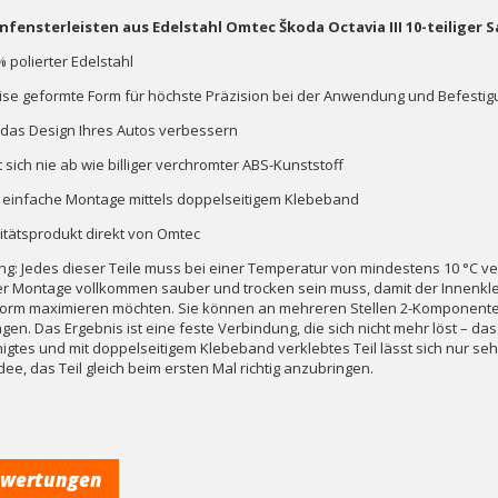
nfensterleisten aus Edelstahl Omtec Škoda Octavia III 10-teiliger S
% polierter Edelstahl
zise geformte Form für höchste Präzision bei der Anwendung und Befestig
d das Design Ihres Autos verbessern
t sich nie ab wie billiger verchromter ABS-Kunststoff
r einfache Montage mittels doppelseitigem Klebeband
litätsprodukt direkt von Omtec
ng: Jedes dieser Teile muss bei einer Temperatur von mindestens 10 °C ve
er Montage vollkommen sauber und trocken sein muss, damit der Innenkleb
orm maximieren möchten. Sie können an mehreren Stellen 2-Komponenten-
gen. Das Ergebnis ist eine feste Verbindung, die sich nicht mehr löst – das
nigtes und mit doppelseitigem Klebeband verklebtes Teil lässt sich nur se
dee, das Teil gleich beim ersten Mal richtig anzubringen.
wertungen