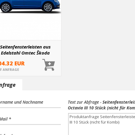
Seitenfensterleisten aus
Edelstahl Omtec Škoda
tavia III 10 Stück (nicht für
04.32 EUR
Kombi)
F ANFRAGE
nfrage
orname und Nachname
Text zur Abfrage -
Seitenfensterle
Octavia III 10 Stück (nicht für Kom
Mail *