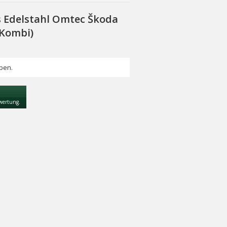
 Edelstahl Omtec Škoda
 Kombi)
ben.
ewertung.