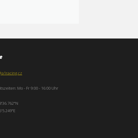
e
@a1racing.cz
tszeiten: Mo - Fr 9:00 - 16:00 Uhr
8'36.762"N
6'5.249"E