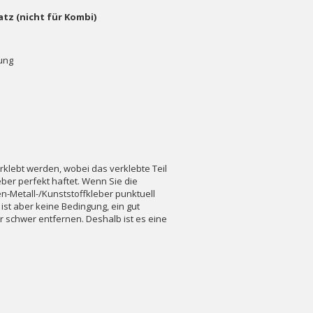
atz (nicht für Kombi)
ung
rklebt werden, wobei das verklebte Teil
er perfekt haftet. Wenn Sie die
Metall-/Kunststoffkleber punktuell
 ist aber keine Bedingung, ein gut
hr schwer entfernen. Deshalb ist es eine