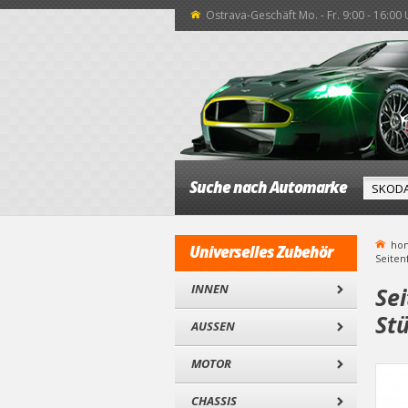
Ostrava-Geschäft Mo. - Fr. 9:00 - 16:00
Suche nach Automarke
ho
Universelles Zubehör
Seiten
INNEN
Sei
Stü
AUSSEN
MOTOR
CHASSIS