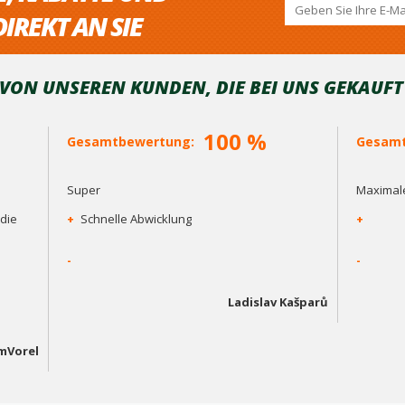
IREKT AN SIE
ON UNSEREN KUNDEN, DIE BEI ​​UNS GEKAUF
100 %
Gesamtbewertung:
Gesamt
Super
Maximale
die
+
Schnelle Abwicklung
+
-
-
Ladislav Kašparů
mVorel