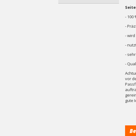
Seite
- 100 
- Prä
- wir
- nutz
- seh
- Qua
Achtu
vor d
Passf
auftra
gerei
gute I
Be