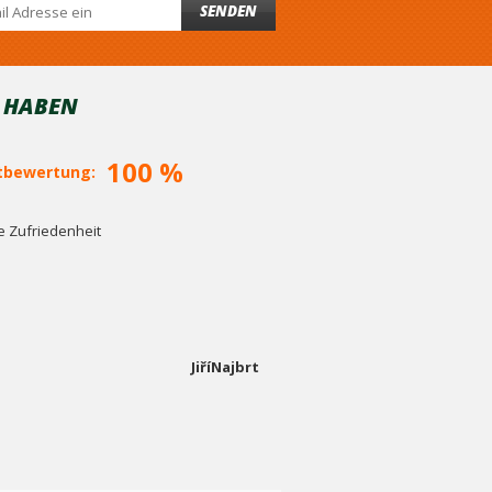
SENDEN
T HABEN
100 %
bewertung:
 Zufriedenheit
JiříNajbrt