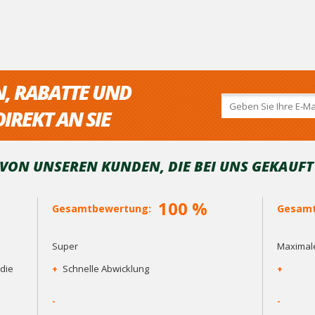
N, RABATTE UND
IREKT AN SIE
ON UNSEREN KUNDEN, DIE BEI ​​UNS GEKAUF
100 %
Gesamtbewertung:
Gesamt
Super
Maximale
die
+
Schnelle Abwicklung
+
-
-