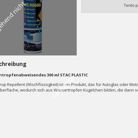
V
o
r
ü
b
e
r
g
e
h
e
n
d
n
i
c
h
t
v
e
r
f
ü
g
b
a
Tento p
chreibung
ntropfenabweisendes 300 ml STAC PLASTIC
r
rop Repellent (Wischflüssigkeit) ist ein Produkt, das für Autoglas oder Mot
berfläche, wodurch sich aus Wassertropfen Kügelchen bilden, die dann s