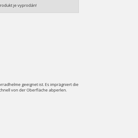
rodukt je vyprodán!
orradhelme geeignet ist. Es imprägniert die
chnell von der Oberfläche abperlen.