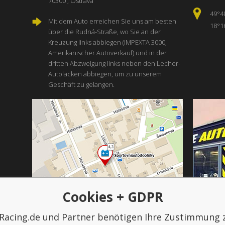
70300 , Ostrava
49°4
Mit dem Auto erreichen Sie uns am besten
18°1
über die Rudná-Straße, wo Sie an der
Kreuzung links abbiegen (IMPEXTA 3000,
Amerikanischer Autoverkauf) und in der
dritten Abzweigung links neben den Lecher-
Autolacken abbiegen, um zu unserem
Geschäft zu gelangen.
Cookies + GDPR
Racing.de und Partner benötigen Ihre Zustimmung 