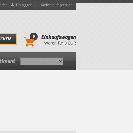
ache
Einloggen
Melde dich jetzt an
0
Einkaufswagen
UCHEN
Waren für 0 EUR
rtiment