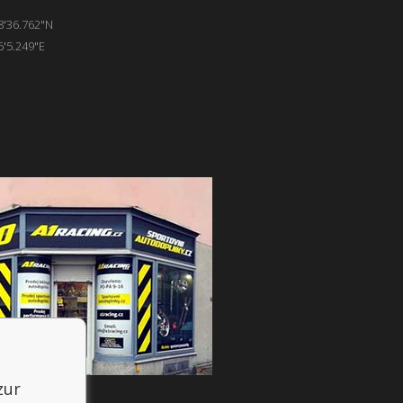
8'36.762"N
6'5.249"E
zur