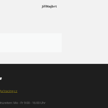
JiříNajbrt
e
@a1racing.cz
tszeiten: Mo - Fr 9:00 - 16:00 Uhr