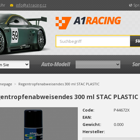
 Uhr
info@a1racing.cz
Spr
S
Auto-Modell
So
mepage
Regentropfenabweisendes 300 ml STAC PLASTIC
entropfenabweisendes 300 ml STAC PLASTIC
Code:
P44672X
EAN:
Gewicht:
0.000
Hersteller: