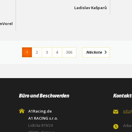
Ladislav Kašparů
mVorel
1
2
3
4
366
Nächste
Büro und Beschwerden
Kontakt
A1Racing.de
info
A1 RACING s.r.o.
Lidicka 819/24
Arbei