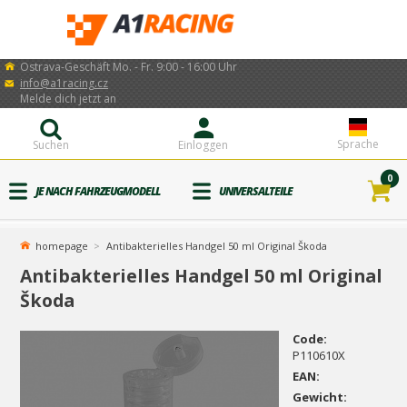
Ostrava-Geschäft Mo. - Fr. 9:00 - 16:00 Uhr
info@a1racing.cz
Melde dich jetzt an
Sprache
Suchen
Einloggen
0
JE NACH FAHRZEUGMODELL
UNIVERSALTEILE
homepage
Antibakterielles Handgel 50 ml Original Škoda
Antibakterielles Handgel 50 ml Original
Škoda
Code:
P110610X
EAN:
Gewicht: