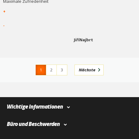
Maximale Zufriedenheit
+
-
JiříNajbrt
1
2
3
Nächste
4
366
Wichtige Informationen
Büro und Beschwerden