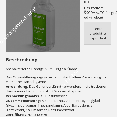
0.000
V
o
r
ü
b
e
r
g
e
h
e
n
d
n
i
c
h
t
v
e
r
f
ü
g
b
a
Hersteller:
ŠKODA AUTO (originál
od výrobce)
Tento
produkt je
vyprodán!
Beschreibung
Antibakterielles Handgel 50 ml Original Škoda
r
Das Original-Reinigungsgel mit antimikrobiellem Zusatz sorgt für
eine hohe Händehygiene.
Anwendung:
Das Gel unverdünnt verwenden, in die trockenen
Hände einreiben und nicht mit Wasser abspülen.
Verpackungsmaterial:
Plastikflasche
Zusammensetzung:
Alkohol Denat., Aqua, Propylenglykol,
Glycerin, Carbomer, Triethanolamin, Aloe, Barbadensis-
Blattextrakt, Kaliumsorbat, Natriumbenzoat.
Zertifikat:
CPNC 3400466