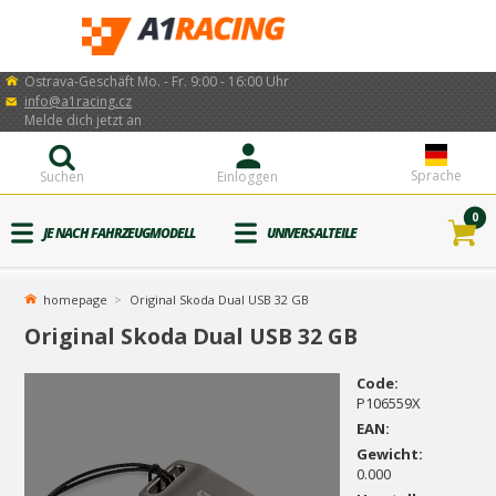
Ostrava-Geschäft Mo. - Fr. 9:00 - 16:00 Uhr
info@a1racing.cz
Melde dich jetzt an
Sprache
Suchen
Einloggen
0
JE NACH FAHRZEUGMODELL
UNIVERSALTEILE
homepage
Original Skoda Dual USB 32 GB
Original Skoda Dual USB 32 GB
Code:
P106559X
EAN:
Gewicht:
0.000