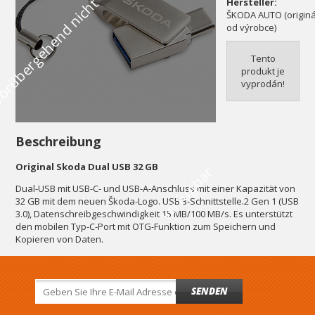
V
o
r
ü
b
e
r
g
e
h
e
n
d
n
i
c
h
t
v
e
r
f
ü
g
b
a
Hersteller:
ŠKODA AUTO (originál
od výrobce)
Tento
produkt je
vyprodán!
Beschreibung
Original Skoda Dual USB 32 GB
r
Dual-USB mit USB-C- und USB-A-Anschluss mit einer Kapazität von
32 GB mit dem neuen Škoda-Logo. USB 3-Schnittstelle.2 Gen 1 (USB
3.0), Datenschreibgeschwindigkeit 15 MB/100 MB/s. Es unterstützt
den mobilen Typ-C-Port mit OTG-Funktion zum Speichern und
Kopieren von Daten.
SENDEN