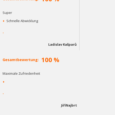
Super
+
Schnelle Abwicklung
-
Ladislav Kašparů
100 %
Gesamtbewertung:
Maximale Zufriedenheit
+
-
JiříNajbrt