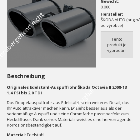
Gewicht:
0.000
V
o
r
ü
b
e
r
g
e
h
e
n
d
n
i
c
h
t
v
e
r
f
ü
g
b
a
Hersteller:
ŠKODA AUTO (originál
od výrobce)
Tento
produkt je
vyprodán!
Beschreibung
Originales Edelstahl-Auspuffrohr Škoda Octavia II 2008-13
r
1.4 TSI bis 2.0 TDI
Das Doppelauspuffrohr aus Edelstahl ist ein weiteres Detail, das
Ihr Auto attraktiver machen kann. Er sieht besser aus als der
serienmäßige Auspuff und seine Chromfarbe passt perfekt zum
Heckdiffusor. Dank seines Materials weist es eine hervorragende
Korrosionsbeständigkeit auf.
Material:
Edelstahl