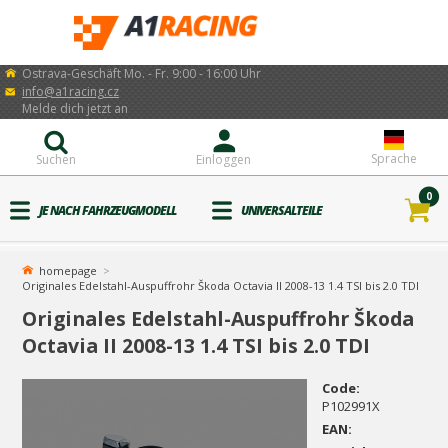
Ostrava-Geschäft Mo. - Fr. 9:00 - 16:00 Uhr
info@a1racing.cz
Melde dich jetzt an
Sprache
Suchen
Einloggen
0
JE NACH FAHRZEUGMODELL
UNIVERSALTEILE
homepage
Originales Edelstahl-Auspuffrohr Škoda Octavia II 2008-13 1.4 TSI bis 2.0 TDI
Originales Edelstahl-Auspuffrohr Škoda
Octavia II 2008-13 1.4 TSI bis 2.0 TDI
Code:
P102991X
EAN: