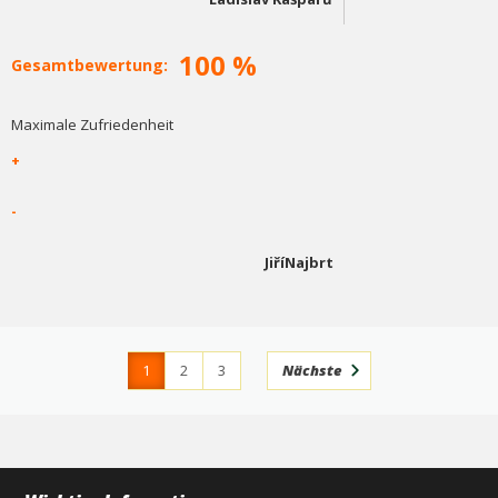
100 %
Gesamtbewertung:
Maximale Zufriedenheit
+
-
JiříNajbrt
1
2
3
Nächste
4
366