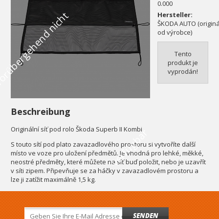
0.000
V
o
r
ü
b
e
r
g
e
h
e
n
d
n
i
c
h
t
v
e
r
f
ü
g
b
a
Hersteller:
ŠKODA AUTO (originál
od výrobce)
Tento
produkt je
vyprodán!
Beschreibung
Originální síť pod rolo Škoda Superb II Kombi
r
S touto sítí pod plato zavazadlového prostoru si vytvoříte další
místo ve voze pro uložení předmětů. Je vhodná pro lehké, měkké,
neostré předměty, které můžete na síť buď položit, nebo je uzavřít
v síti zipem. Připevňuje se za háčky v zavazadlovém prostoru a
lze ji zatížit maximálně 1,5 kg.
SENDEN