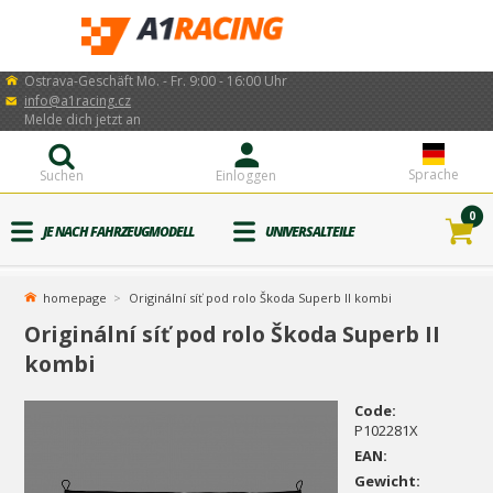
Ostrava-Geschäft Mo. - Fr. 9:00 - 16:00 Uhr
info@a1racing.cz
Melde dich jetzt an
Sprache
Suchen
Einloggen
0
JE NACH FAHRZEUGMODELL
UNIVERSALTEILE
homepage
Originální síť pod rolo Škoda Superb II kombi
Originální síť pod rolo Škoda Superb II
kombi
Code:
P102281X
EAN:
Gewicht: