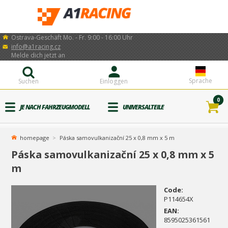
Ostrava-Geschäft Mo. - Fr. 9:00 - 16:00 Uhr
info@a1racing.cz
Melde dich jetzt an
Sprache
Suchen
Einloggen
0
JE NACH FAHRZEUGMODELL
UNIVERSALTEILE
homepage
Páska samovulkanizační 25 x 0,8 mm x 5 m
Páska samovulkanizační 25 x 0,8 mm x 5
m
Code:
P114654X
EAN:
8595025361561