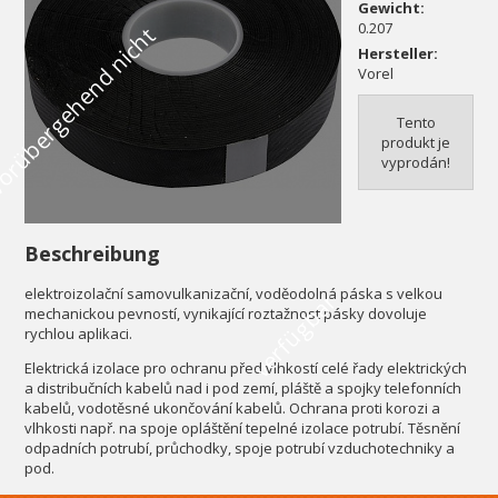
Gewicht:
0.207
V
o
r
ü
b
e
r
g
e
h
e
n
d
n
i
c
h
t
v
e
r
f
ü
g
b
a
Hersteller:
Vorel
Tento
produkt je
vyprodán!
Beschreibung
elektroizolační samovulkanizační, voděodolná páska s velkou
r
mechanickou pevností, vynikající roztažnost pásky dovoluje
rychlou aplikaci.
Elektrická izolace pro ochranu před vlhkostí celé řady elektrických
a distribučních kabelů nad i pod zemí, pláště a spojky telefonních
kabelů, vodotěsné ukončování kabelů. Ochrana proti korozi a
vlhkosti např. na spoje opláštění tepelné izolace potrubí. Těsnění
odpadních potrubí, průchodky, spoje potrubí vzduchotechniky a
pod.