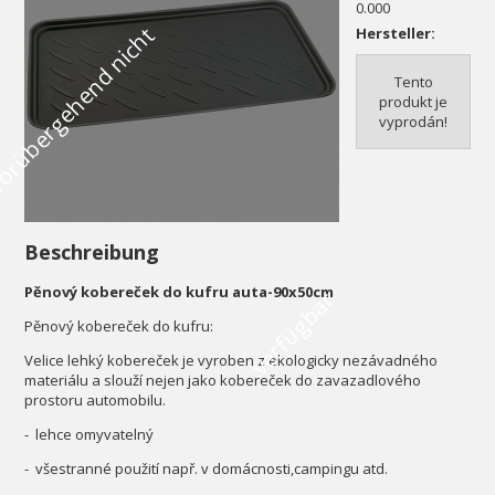
0.000
V
o
r
ü
b
e
r
g
e
h
e
n
d
n
i
c
h
t
v
e
r
f
ü
g
b
a
Hersteller:
Tento
produkt je
vyprodán!
Beschreibung
Pěnový kobereček do kufru auta-90x50cm
r
Pěnový kobereček do kufru:
Velice lehký kobereček je vyroben z ekologicky nezávadného
materiálu a slouží nejen jako kobereček do zavazadlového
prostoru automobilu.
- lehce omyvatelný
- všestranné použití např. v domácnosti,campingu atd.