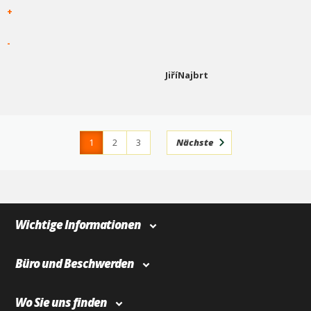
+
-
JiříNajbrt
1
2
3
Nächste
4
366
Wichtige Informationen
Büro und Beschwerden
Wo Sie uns finden