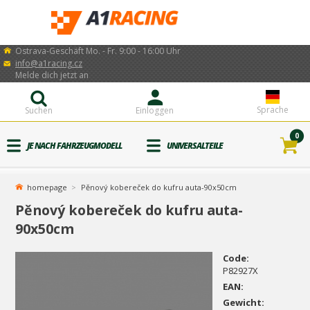
Ostrava-Geschäft Mo. - Fr. 9:00 - 16:00 Uhr
info@a1racing.cz
Melde dich jetzt an
Sprache
Suchen
Einloggen
0
JE NACH FAHRZEUGMODELL
UNIVERSALTEILE
homepage
Pěnový kobereček do kufru auta-90x50cm
Pěnový kobereček do kufru auta-
90x50cm
Code:
P82927X
EAN:
Gewicht: