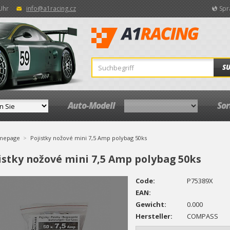
 Uhr
info@a1racing.cz
Spr
S
Auto-Modell
So
mepage
Pojistky nožové mini 7,5 Amp polybag 50ks
istky nožové mini 7,5 Amp polybag 50ks
Code:
P75389X
EAN:
Gewicht:
0.000
Hersteller:
COMPASS