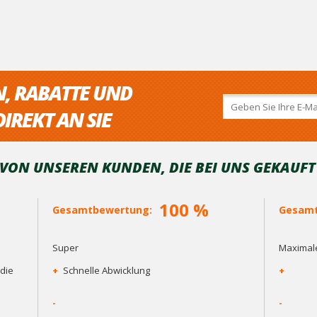
N, RABATTE UND
IREKT AN SIE
ON UNSEREN KUNDEN, DIE BEI ​​UNS GEKAUF
100 %
Gesamtbewertung:
Gesamt
Super
Maximale
die
+
Schnelle Abwicklung
+
-
-