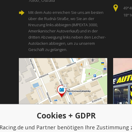
70300 , Ostrava
49°4
Mit dem Auto erreichen Sie uns am besten
18°1
über die Rudná-Straße, wo Sie an der
Kreuzung links abbiegen (IMPEXTA 3000,
Amerikanischer Autoverkauf) und in der
dritten Abzweigung links neben den Lecher-
Autolacken abbiegen, um zu unserem
Geschäft zu gelangen.
Cookies + GDPR
Racing.de und Partner benötigen Ihre Zustimmung 