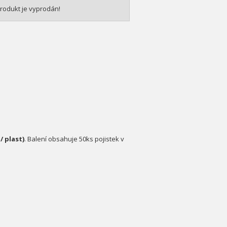
rodukt je vyprodán!
/ plast)
. Balení obsahuje 50ks pojistek v