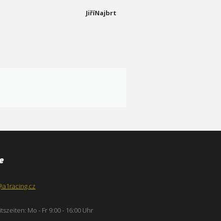
JiříNajbrt
e
@a1racing.cz
tszeiten: Mo - Fr 9:00 - 16:00 Uhr