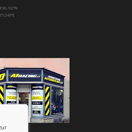
8'36.762"N
6'5.249"E
zur