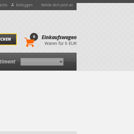
ache
Einloggen
Melde dich jetzt an
0
Einkaufswagen
UCHEN
Waren für 0 EUR
rtiment