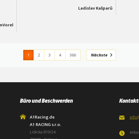
Ladislav Kašparů
mVorel
1
2
3
4
366
Nächste
Büro und Beschwerden
Kontakt
A1Racing.de
info
A1 RACING s.r.o.
Lidicka 819/24
Arbei