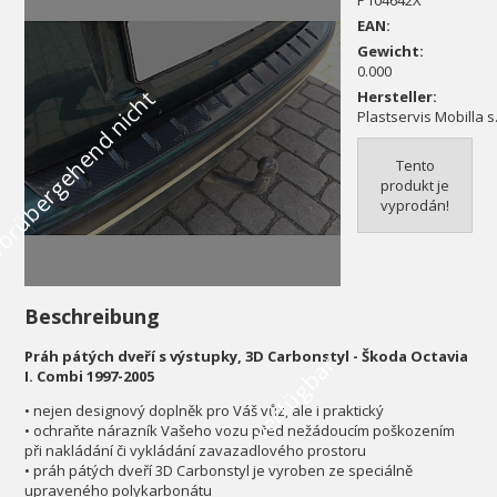
P104642X
EAN:
Gewicht:
0.000
V
o
r
ü
b
e
r
g
e
h
e
n
d
n
i
c
h
t
v
e
r
f
ü
g
b
a
Hersteller:
Plastservis Mobilla s.
Tento
produkt je
vyprodán!
Beschreibung
Práh pátých dveří s výstupky, 3D Carbonstyl - Škoda Octavia
r
I. Combi 1997-2005
• nejen designový doplněk pro Váš vůz, ale i praktický
• ochraňte nárazník Vašeho vozu před nežádoucím poškozením
při nakládání či vykládání zavazadlového prostoru
• práh pátých dveří 3D Carbonstyl je vyroben ze speciálně
upraveného polykarbonátu