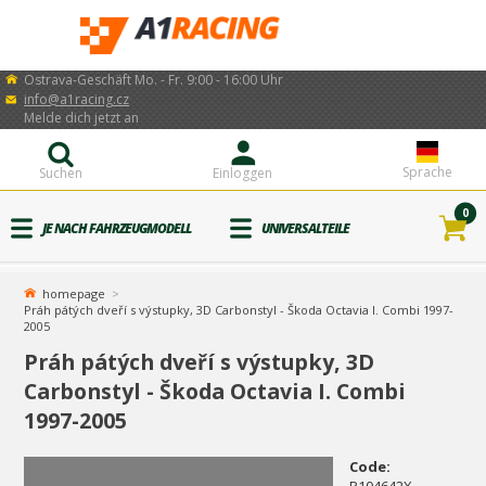
Ostrava-Geschäft Mo. - Fr. 9:00 - 16:00 Uhr
info@a1racing.cz
Melde dich jetzt an
Sprache
Suchen
Einloggen
0
JE NACH FAHRZEUGMODELL
UNIVERSALTEILE
homepage
Práh pátých dveří s výstupky, 3D Carbonstyl - Škoda Octavia I. Combi 1997-
2005
Práh pátých dveří s výstupky, 3D
Carbonstyl - Škoda Octavia I. Combi
1997-2005
Code: