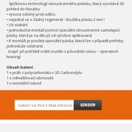
špičkovou technologií oboustranného potisku, který vyvolává 3D
pohled do hloubky
• vysoce odolný proti oděru
• nejedná se o žádný regenerát - tloušťka plastu 2 mm !
• UV stabilní
• jednoduchá montáž pomocí speciální oboustranné samolepící
pásky, která je na dílu již od výrobce aplikovaná
• K montáži je použita speciální páska, která lze v případě potřeby
jednoduše odstranit.
(např. při potřebě vrátit vozidlo v původním stavu – operativní
leasing)
Obsah balení:
1 x práh z polycarbonátu v 3D Carbonstylu
1 x odmašťovací ubrousek
1 x montážní návod
SENDEN