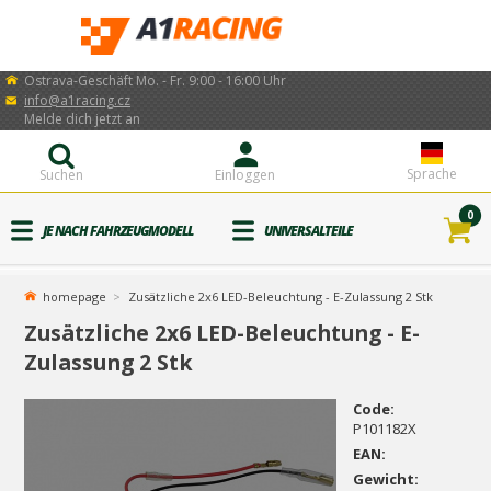
Ostrava-Geschäft Mo. - Fr. 9:00 - 16:00 Uhr
info@a1racing.cz
Melde dich jetzt an
Sprache
Suchen
Einloggen
0
JE NACH FAHRZEUGMODELL
UNIVERSALTEILE
homepage
Zusätzliche 2x6 LED-Beleuchtung - E-Zulassung 2 Stk
Zusätzliche 2x6 LED-Beleuchtung - E-
Zulassung 2 Stk
Code:
P101182X
EAN:
Gewicht: