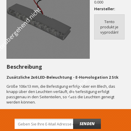
0.000
V
o
r
ü
b
e
r
g
e
h
e
n
d
n
i
c
h
t
v
e
r
f
ü
g
b
a
Hersteller:
Tento
produkt je
vyprodán!
Beschreibung
Zusätzliche 2x6 LED-Beleuchtung - E-Homologation 2 Stk
r
Größe 106x13 mm, die Befestigung erfolgt über ein Blech, das
knapp über den Leuchten verläuft, die Befestigung erfolgt
passgenau in den Seitenteilen, so dass die Leuchten geneigt
werden können.
SENDEN