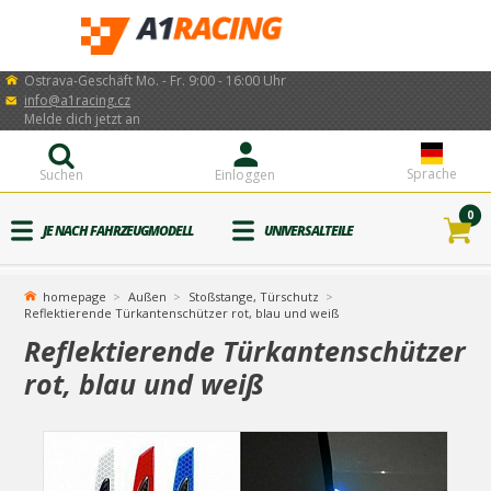
Ostrava-Geschäft Mo. - Fr. 9:00 - 16:00 Uhr
info@a1racing.cz
Melde dich jetzt an
Sprache
Suchen
Einloggen
0
JE NACH FAHRZEUGMODELL
UNIVERSALTEILE
homepage
Außen
Stoßstange, Türschutz
Reflektierende Türkantenschützer rot, blau und weiß
Reflektierende Türkantenschützer
rot, blau und weiß