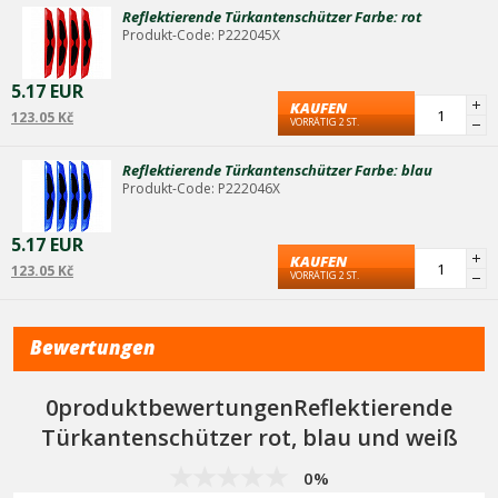
Die Verpackung enthält 4 Stück mit Unterklebung
Reflektierende Türkantenschützer Farbe: rot
Produkt-Code: P222045X
5.17 EUR
KAUFEN
123.05 Kč
VORRÄTIG 2 ST.
Reflektierende Türkantenschützer Farbe: blau
Produkt-Code: P222046X
5.17 EUR
KAUFEN
123.05 Kč
VORRÄTIG 2 ST.
Bewertungen
0produktbewertungenReflektierende
Türkantenschützer rot, blau und weiß
0%