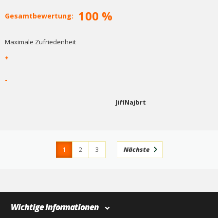
100 %
Gesamtbewertung:
Maximale Zufriedenheit
+
-
JiříNajbrt
1
2
3
Nächste
4
366
Wichtige Informationen