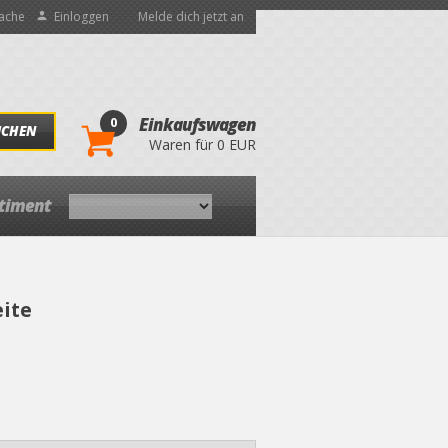
ache
Einloggen
Melde dich jetzt an
0
Einkaufswagen
UCHEN
Waren für 0 EUR
rtiment
eite