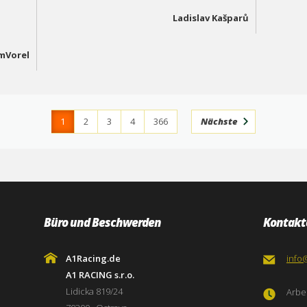
Ladislav Kašparů
mVorel
1
2
3
4
366
Nächste
Büro und Beschwerden
Kontakt
A1Racing.de
info
A1 RACING s.r.o.
Lidicka 819/24
Arbei