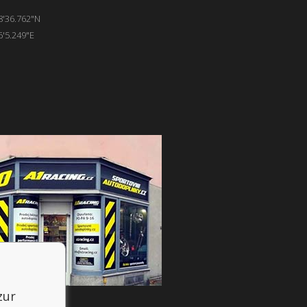
8'36.762"N
6'5.249"E
zur