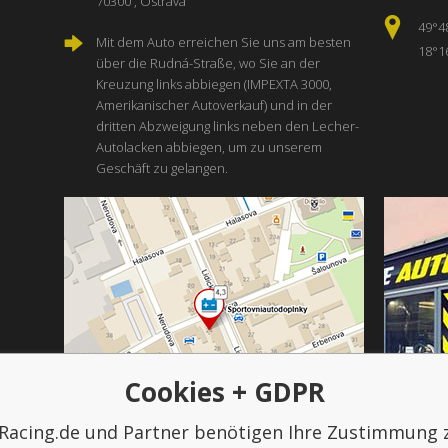
70300 , Ostrava
49°4
Mit dem Auto erreichen Sie uns am besten
18°1
über die Rudná-Straße, wo Sie an der
Kreuzung links abbiegen (IMPEXTA 3000,
Amerikanischer Autoverkauf) und in der
dritten Abzweigung links neben den Lecher-
Autolacken abbiegen, um zu unserem
Geschäft zu gelangen.
Cookies + GDPR
Racing.de und Partner benötigen Ihre Zustimmung 