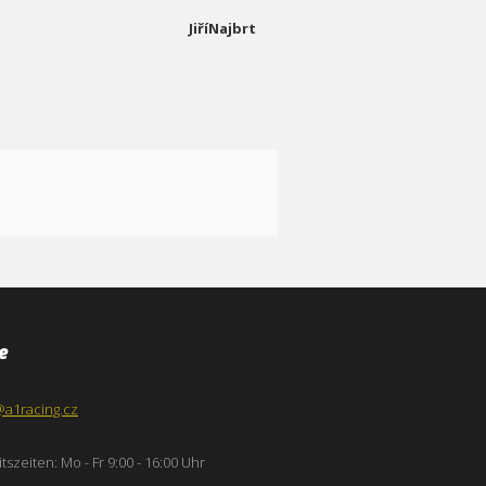
JiříNajbrt
e
@a1racing.cz
tszeiten: Mo - Fr 9:00 - 16:00 Uhr