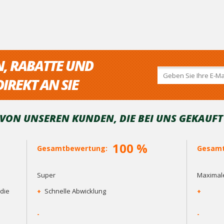
N, RABATTE UND
IREKT AN SIE
ON UNSEREN KUNDEN, DIE BEI ​​UNS GEKAUF
100 %
Gesamtbewertung:
Gesamt
Super
Maximale
die
+
Schnelle Abwicklung
+
-
-