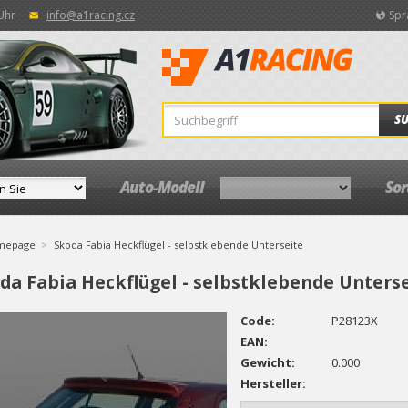
 Uhr
info@a1racing.cz
Spr
S
Auto-Modell
So
mepage
Skoda Fabia Heckflügel - selbstklebende Unterseite
da Fabia Heckflügel - selbstklebende Unters
Code:
P28123X
EAN:
Gewicht:
0.000
Hersteller: