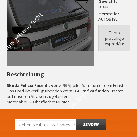
Gewicht:
0.000
V
o
r
ü
b
e
r
g
e
h
e
n
d
n
i
c
h
t
v
e
r
f
ü
g
b
a
Hersteller:
AUTOSTYL
Tento
produkt je
vyprodán!
Beschreibung
Skoda Felicia Facelift von
v. 98 Spoiler 5. Tür unter dem Fenster
r
Das Produkt verfügt über den Atest 8SD und ist für den Einsatz
auf unseren Straßen zugelassen.
Material: ABS. Oberfläche: Muster
SENDEN