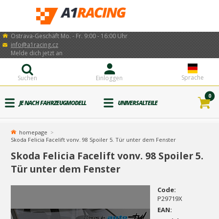
Ostrava-Geschäft Mo. - Fr. 9:00 - 16:00 Uhr
info@a1racing.cz
Melde dich jetzt an
Sprache
Suchen
Einloggen
0
JE NACH FAHRZEUGMODELL
UNIVERSALTEILE
homepage
Skoda Felicia Facelift vonv. 98 Spoiler 5. Tür unter dem Fenster
Skoda Felicia Facelift vonv. 98 Spoiler 5.
Tür unter dem Fenster
Code:
P29719X
EAN: