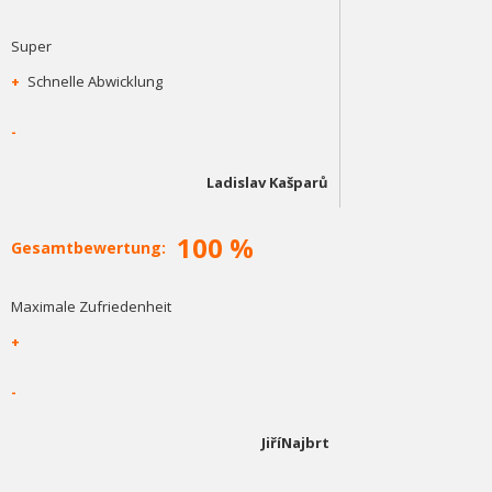
Super
+
Schnelle Abwicklung
-
Ladislav Kašparů
100 %
Gesamtbewertung:
Maximale Zufriedenheit
+
-
JiříNajbrt