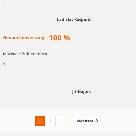
-
Ladislav Kašparů
100 %
Gesamtbewertung:
Maximale Zufriedenheit
+
-
JiříNajbrt
1
2
3
Nächste
4
366