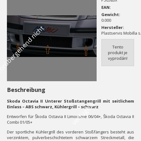
P50583X
EAN:
Gewicht:
0.000
V
o
r
ü
b
e
r
g
e
h
e
n
d
n
i
c
h
t
v
e
r
f
ü
g
b
a
Hersteller:
Plastservis Mobilla s.
Tento
produkt je
vyprodán!
Beschreibung
Skoda Octavia II Unterer Stoßstangengrill mit seitlichem
r
Einlass – ABS schwarz, Kühlergrill – schwarz
Entworfen für Škoda Octavia II Limousine 06/04+, Škoda Octavia II
Combi 01/05+
Der sportliche Kühlergrill des vorderen Stoßfängers besteht aus
verzinktem, pulverbeschichtetem schwarzem Streckmetall, die