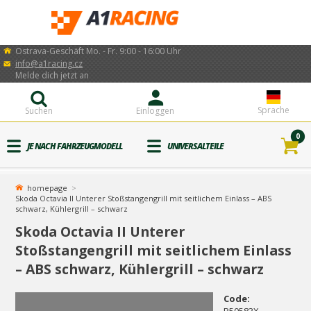
Ostrava-Geschäft Mo. - Fr. 9:00 - 16:00 Uhr
info@a1racing.cz
Melde dich jetzt an
Sprache
Suchen
Einloggen
0
JE NACH FAHRZEUGMODELL
UNIVERSALTEILE
homepage
Skoda Octavia II Unterer Stoßstangengrill mit seitlichem Einlass – ABS
schwarz, Kühlergrill – schwarz
Skoda Octavia II Unterer
Stoßstangengrill mit seitlichem Einlass
– ABS schwarz, Kühlergrill – schwarz
Code: