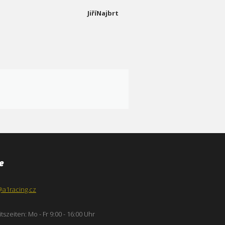
JiříNajbrt
e
@a1racing.cz
tszeiten: Mo - Fr 9:00 - 16:00 Uhr