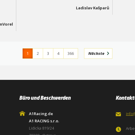
Ladislav Kašparů
mVorel
1
2
3
4
366
Nächste
Büro und Beschwerden
Kontakt
A1Racing.de
info
A1 RACING s.r.o.
Lidicka 819/24
Arbei