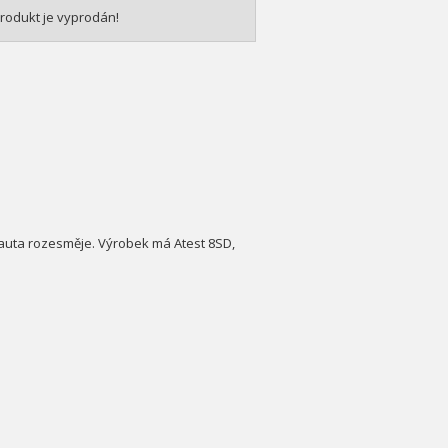
rodukt je vyprodán!
, auta rozesměje. Výrobek má Atest 8SD,