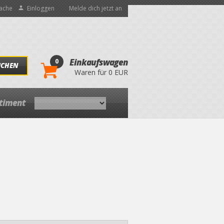
ache
Einloggen
Melde dich jetzt an
0
Einkaufswagen
UCHEN
Waren für 0 EUR
rtiment