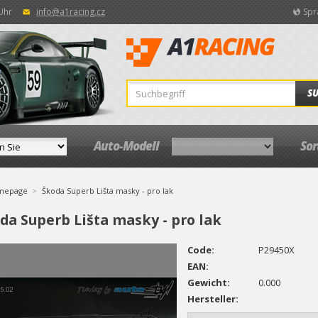
 Uhr
info@a1racing.cz
Spr
S
Auto-Modell
So
mepage
Škoda Superb Lišta masky - pro lak
da Superb Lišta masky - pro lak
Code:
P29450X
EAN:
Gewicht:
0.000
Hersteller: