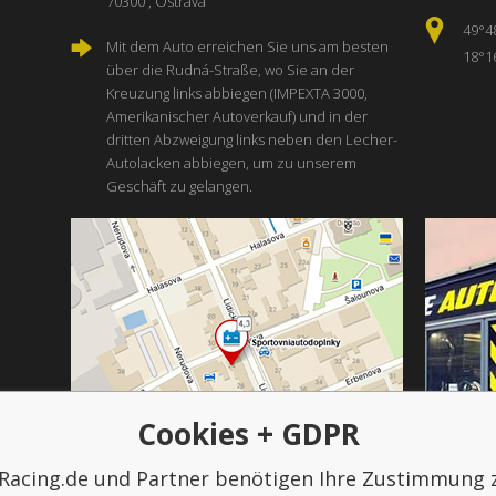
70300 , Ostrava
49°4
Mit dem Auto erreichen Sie uns am besten
18°1
über die Rudná-Straße, wo Sie an der
Kreuzung links abbiegen (IMPEXTA 3000,
Amerikanischer Autoverkauf) und in der
dritten Abzweigung links neben den Lecher-
Autolacken abbiegen, um zu unserem
Geschäft zu gelangen.
Cookies + GDPR
Racing.de und Partner benötigen Ihre Zustimmung 