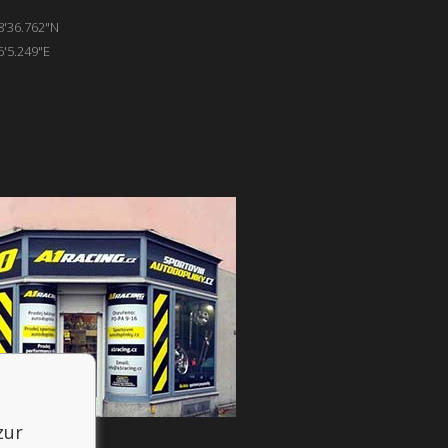
8'36.762"N
6'5.249"E
zur