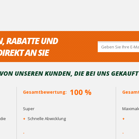
N, RABATTE UND
IREKT AN SIE
ON UNSEREN KUNDEN, DIE BEI ​​UNS GEKAUF
100 %
Gesamtbewertung:
Gesamt
Super
Maximale
die
+
Schnelle Abwicklung
+
-
-