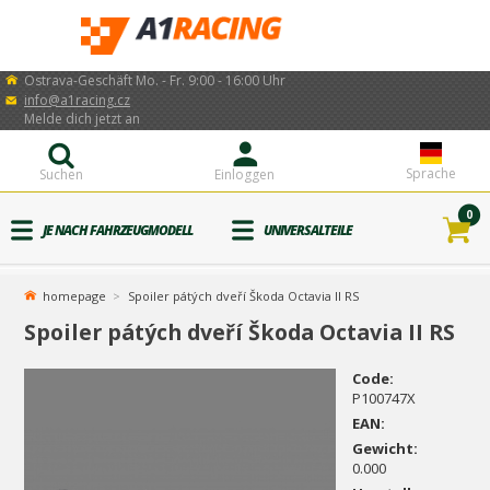
Ostrava-Geschäft Mo. - Fr. 9:00 - 16:00 Uhr
info@a1racing.cz
Melde dich jetzt an
Sprache
Suchen
Einloggen
0
JE NACH FAHRZEUGMODELL
UNIVERSALTEILE
homepage
Spoiler pátých dveří Škoda Octavia II RS
Spoiler pátých dveří Škoda Octavia II RS
Code:
P100747X
EAN:
Gewicht:
0.000