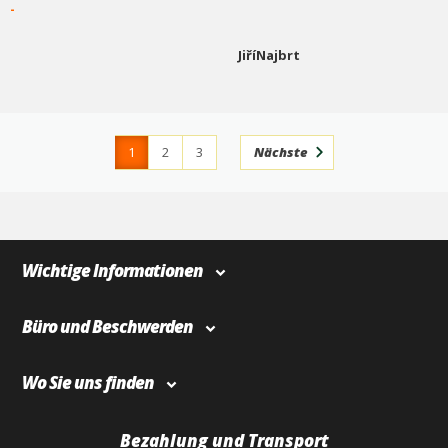
-
JiříNajbrt
1
2
3
Nächste
4
366
Wichtige Informationen
Büro und Beschwerden
Wo Sie uns finden
Bezahlung und Transport