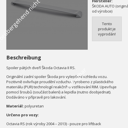
V
o
r
ü
b
e
r
g
e
h
e
n
d
n
i
c
h
t
v
e
r
f
ü
g
b
a
Hersteller:
ŠKODA AUTO (originál
od výrobce)
Tento
produkt je
vyprodán!
Beschreibung
Spoiler pátých dveří Škoda Octavia II RS.
r
Originální zadní spoiler Škoda pro vylepšení vzhledu vozu.
Pozitivně ovlivňuje proudění vzduchu. Vyrobeno z plastického
materiálu (PUR) technologií reakčního vstřikování RIM. Upevňuje
pomocí šroubů (součást balení) a lepidla (nutno doobjednat).
Dodáváno v přípravě pro lakování.
Materiál:
polyuretan
Určeno pro vozy:
Octavia RS (rok výroby 2004 – 2013) - pouze pro liftback