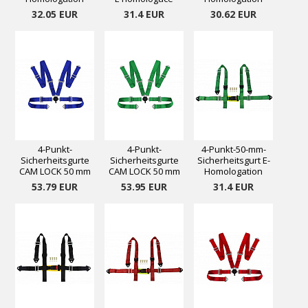
Farbe: Schwarz
Barva: zelená
Farbe: Blau
32.05 EUR
31.4 EUR
30.62 EUR
4-Punkt-
4-Punkt-
4-Punkt-50-mm-
Sicherheitsgurte
Sicherheitsgurte
Sicherheitsgurt E-
CAM LOCK 50 mm
CAM LOCK 50 mm
Homologation
blau
grün
grün
53.79 EUR
53.95 EUR
31.4 EUR