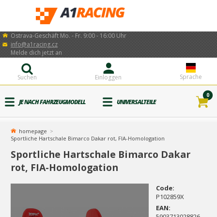
Ostrava-Geschäft Mo. - Fr. 9:00 - 16:00 Uhr
info@a1racing.cz
Melde dich jetzt an
Sprache
Suchen
Einloggen
0
JE NACH FAHRZEUGMODELL
UNIVERSALTEILE
homepage
Sportliche Hartschale Bimarco Dakar rot, FIA-Homologation
Sportliche Hartschale Bimarco Dakar
rot, FIA-Homologation
Code:
P102859X
EAN:
5903713028826