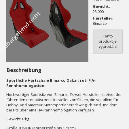
Gewicht:
25.000
V
o
r
ü
b
e
r
g
e
h
e
n
d
n
i
c
h
t
v
e
r
f
ü
g
b
a
Hersteller:
Bimarco
Tento
produkt je
vyprodán!
Beschreibung
Sportliche Hartschale Bimarco Dakar, rot, FIA-
r
Rennhomologation
Hochwertiger Sportsitz von Bimarco. Dieser Hersteller ist einer der
führenden europäischen Hersteller von Sitzen, die vor allem für
Hobby- und Amateur-Motorsportler erschwinglich sind und dort
bereits über eine FIA-Rennhomologation verfügen.
Gewicht: 8 kg
Größe: JUNIOR (Körpergröße bis 170 cm)