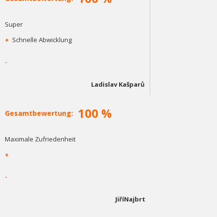
Super
+
Schnelle Abwicklung
-
Ladislav Kašparů
100 %
Gesamtbewertung:
Maximale Zufriedenheit
+
-
JiříNajbrt