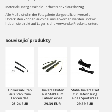
Material: Fiberglasschale - schwarzer Veloursbezug
Alle Maße sind in der Fotogalerie dargestellt, universelle
Unterkufen können auch bei uns erworben werden und wir
haben sie direkt auf Lager, siehe verwandte Produkte unten.
Související produkty
Universalkufen
Universalkufen
Stahl-Universalset
aus Stahl zum
aus Stahl zum
zur Befestigung
Fahren des
Fahren eines
eines Sportsitzes
Sportsitzes II
Sportsitzes
2
25.24 EUR
29.39 EUR
29.39 EUR