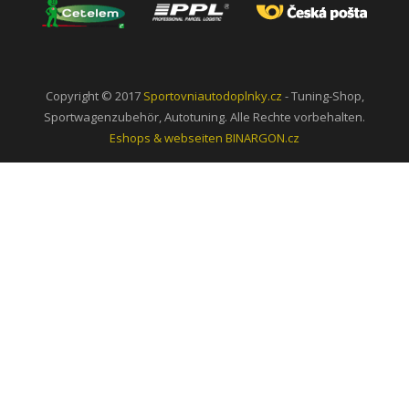
Copyright © 2017
Sportovniautodoplnky.cz
- Tuning-Shop,
Sportwagenzubehör, Autotuning. Alle Rechte vorbehalten.
Eshops & webseiten
BINARGON.cz