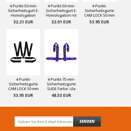
4-Punkt-50-mm-
4-Punkt-50-mm-
4-Punkt-
Sicherheitsgurt E-
Sicherheitsgurt E-
Sicherheitsgurte
Homologation
Homologation rot
CAM LOCK 50 mm
schwarz
rot
32.21 EUR
32.01 EUR
53.95 EUR
4-Punkt-
4-Punkt-75-mm-
Sicherheitsgurte
Sicherheitsgurte
CAM LOCK 50 mm
SLIDE Farbe: Lila
schwarz
53.95 EUR
48.53 EUR
SENDEN