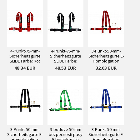
4-Punkt-75-mm-
4-Punkt-75-mm-
3-Punkt-50-mm-
Sicherheitsgurte
Sicherheitsgurte
Sicherheitsgurte E-
SLIDE Farbe: Rot
SLIDE Farbe:
Homologation
Schwarz
Farbe: Rot
48.34 EUR
48.53 EUR
32.03 EUR
3-Punkt-50-mm-
3-bodové 50 mm
3-Punkt-50-mm-
Sicherheitsgurte E-
bezpečností pásy
Sicherheitsgurte E-
Homologation
E homologace
Homologation