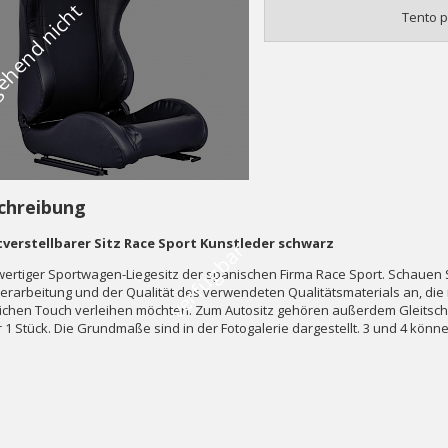
V
o
r
ü
b
e
r
g
e
h
e
n
d
n
i
c
h
t
v
e
r
f
ü
g
b
a
Tento p
chreibung
verstellbarer Sitz Race Sport Kunstleder schwarz
r
ertiger Sportwagen-Liegesitz der spanischen Firma Race Sport. Schauen Si
erarbeitung und der Qualität des verwendeten Qualitätsmaterials an, die
lichen Touch verleihen möchten. Zum Autositz gehören außerdem Gleitschi
für 1 Stück. Die Grundmaße sind in der Fotogalerie dargestellt. 3 und 4 kön