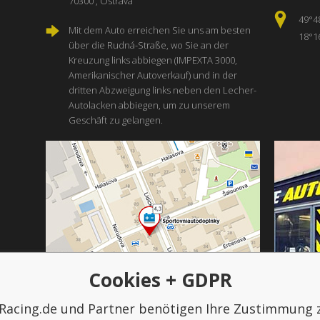
70300 , Ostrava
49°4
Mit dem Auto erreichen Sie uns am besten
18°1
über die Rudná-Straße, wo Sie an der
Kreuzung links abbiegen (IMPEXTA 3000,
Amerikanischer Autoverkauf) und in der
dritten Abzweigung links neben den Lecher-
Autolacken abbiegen, um zu unserem
Geschäft zu gelangen.
Cookies + GDPR
Racing.de und Partner benötigen Ihre Zustimmung 