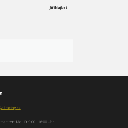
JiříNajbrt
e
@a1racing.cz
tszeiten: Mo - Fr 9:00 - 16:00 Uhr