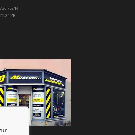
8'36.762"N
6'5.249"E
zur