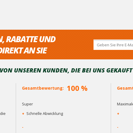
N, RABATTE UND
IREKT AN SIE
ON UNSEREN KUNDEN, DIE BEI ​​UNS GEKAUF
100 %
Gesamtbewertung:
Gesamt
Super
Maximale
die
+
Schnelle Abwicklung
+
-
-