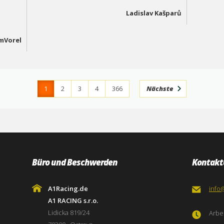
Ladislav Kašparů
mVorel
1
2
3
4
366
Nächste
Büro und Beschwerden
Kontakt
A1Racing.de
info
A1 RACING s.r.o.
Lidicka 819/24
Arbei