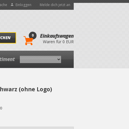
ache
Einloggen
Melde dich jetzt an
0
Einkaufswagen
UCHEN
Waren für 0 EUR
rtiment
chwarz (ohne Logo)
0