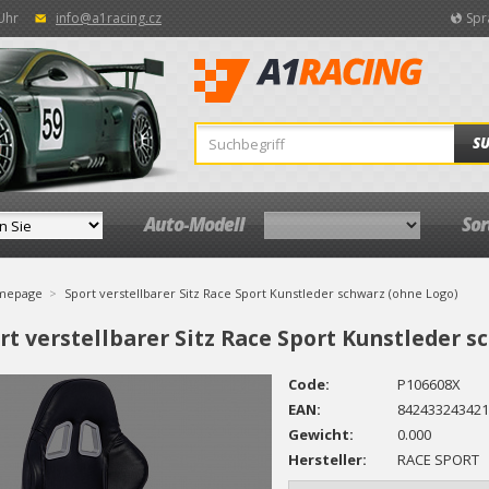
 Uhr
info@a1racing.cz
Spr
S
Auto-Modell
So
mepage
Sport verstellbarer Sitz Race Sport Kunstleder schwarz (ohne Logo)
rt verstellbarer Sitz Race Sport Kunstleder s
Code:
P106608X
EAN:
842433243421
Gewicht:
0.000
Hersteller:
RACE SPORT