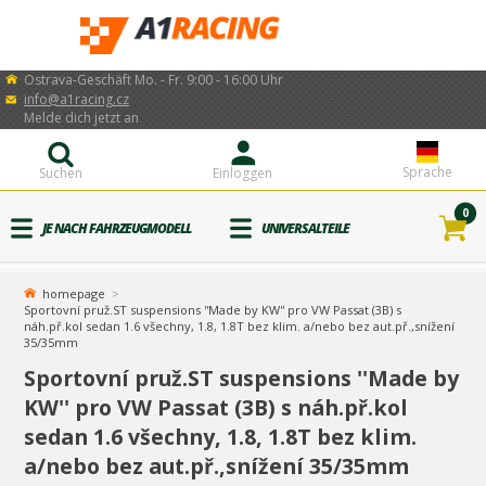
Ostrava-Geschäft Mo. - Fr. 9:00 - 16:00 Uhr
info@a1racing.cz
Melde dich jetzt an
Sprache
Suchen
Einloggen
0
JE NACH FAHRZEUGMODELL
UNIVERSALTEILE
homepage
Sportovní pruž.ST suspensions ''Made by KW'' pro VW Passat (3B) s
náh.př.kol sedan 1.6 všechny, 1.8, 1.8T bez klim. a/nebo bez aut.př.,snížení
35/35mm
Sportovní pruž.ST suspensions ''Made by
KW'' pro VW Passat (3B) s náh.př.kol
sedan 1.6 všechny, 1.8, 1.8T bez klim.
a/nebo bez aut.př.,snížení 35/35mm