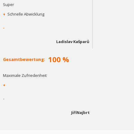
Super
+
Schnelle Abwicklung
-
Ladislav Kašparů
100 %
Gesamtbewertung:
Maximale Zufriedenheit
+
-
JiříNajbrt