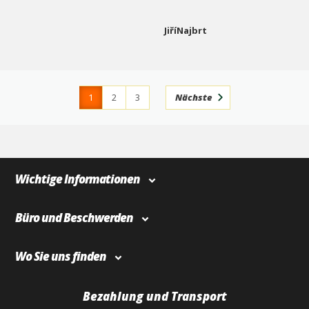
JiříNajbrt
1
2
3
Nächste
4
366
Wichtige Informationen
Büro und Beschwerden
Wo Sie uns finden
Bezahlung und Transport