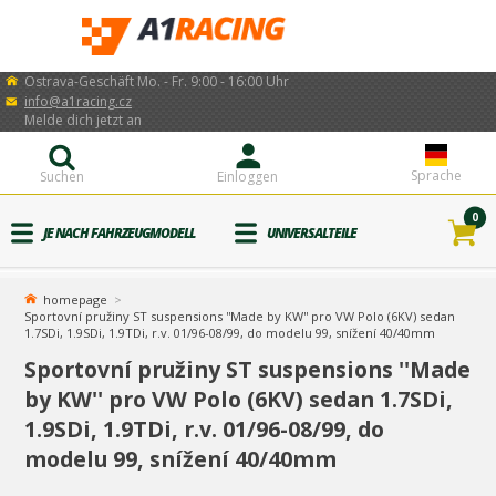
Ostrava-Geschäft Mo. - Fr. 9:00 - 16:00 Uhr
info@a1racing.cz
Melde dich jetzt an
Sprache
Suchen
Einloggen
0
JE NACH FAHRZEUGMODELL
UNIVERSALTEILE
homepage
Sportovní pružiny ST suspensions ''Made by KW'' pro VW Polo (6KV) sedan
1.7SDi, 1.9SDi, 1.9TDi, r.v. 01/96-08/99, do modelu 99, snížení 40/40mm
Sportovní pružiny ST suspensions ''Made
by KW'' pro VW Polo (6KV) sedan 1.7SDi,
1.9SDi, 1.9TDi, r.v. 01/96-08/99, do
modelu 99, snížení 40/40mm