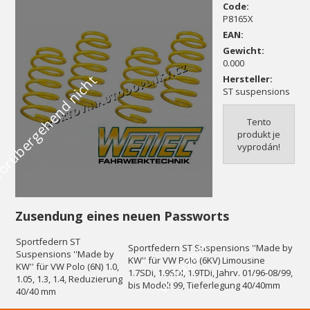
Code:
P8165X
EAN:
Gewicht:
0.000
V
o
r
ü
b
e
r
g
e
h
e
n
d
n
i
c
h
t
v
e
r
f
ü
g
b
a
Hersteller:
ST suspensions
Tento
produkt je
vyprodán!
Zusendung eines neuen Passworts
Sportfedern ST
r
Sportfedern ST Suspensions ''Made by
Suspensions ''Made by
KW'' für VW Polo (6KV) Limousine
KW'' für VW Polo (6N) 1.0,
1.7SDi, 1.9SDI, 1.9TDi, Jahrv. 01/96-08/99,
1.05, 1.3, 1.4, Reduzierung
bis Modell 99, Tieferlegung 40/40mm
40/40 mm