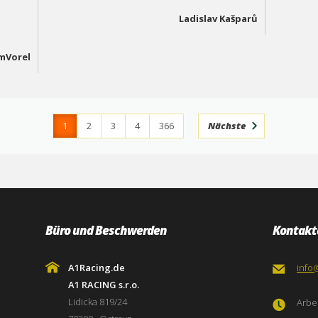
Ladislav Kašparů
mVorel
1
2
3
4
366
Nächste
Büro und Beschwerden
Kontakt
A1Racing.de
info
A1 RACING s.r.o.
Lidicka 819/24
Arbei