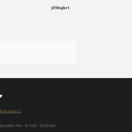
JiříNajbrt
e
@a1racing.cz
tszeiten: Mo - Fr 9:00 - 16:00 Uhr