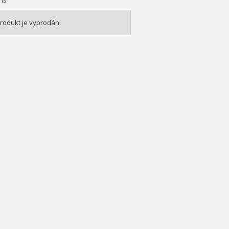
ns
rodukt je vyprodán!