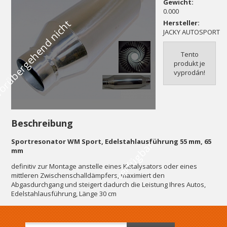
Gewicht:
0.000
V
o
r
ü
b
e
r
g
e
h
e
n
d
n
i
c
h
t
v
e
r
f
ü
g
b
a
Hersteller:
JACKY AUTOSPORT
Tento
produkt je
vyprodán!
Beschreibung
Sportresonator WM Sport, Edelstahlausführung 55 mm, 65
r
mm
definitiv zur Montage anstelle eines Katalysators oder eines
mittleren Zwischenschalldämpfers, maximiert den
Abgasdurchgang und steigert dadurch die Leistung Ihres Autos,
Edelstahlausführung, Länge 30 cm