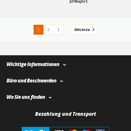
JiříNajbrt
1
2
3
Nächste
4
366
Wichtige Informationen
Büro und Beschwerden
Wo Sie uns finden
Bezahlung und Transport