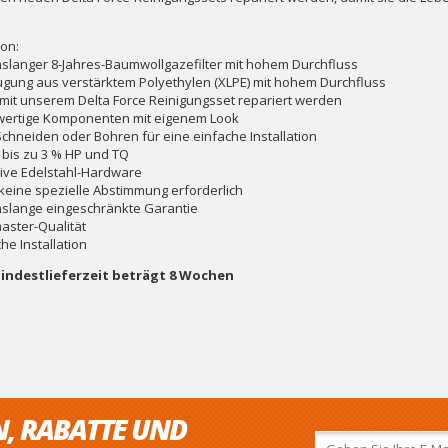
ion:
slanger 8-Jahres-Baumwollgazefilter mit hohem Durchfluss
gung aus verstärktem Polyethylen (XLPE) mit hohem Durchfluss
mit unserem Delta Force Reinigungsset repariert werden
ertige Komponenten mit eigenem Look
Schneiden oder Bohren für eine einfache Installation
t bis zu 3 % HP und TQ
sive Edelstahl-Hardware
t keine spezielle Abstimmung erforderlich
slange eingeschränkte Garantie
aster-Qualität
he Installation
indestlieferzeit beträgt 8 Wochen
N, RABATTE UND