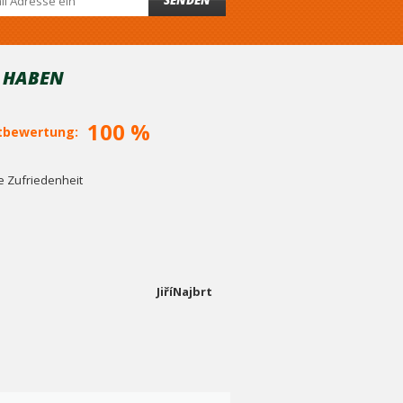
SENDEN
T HABEN
100 %
bewertung:
 Zufriedenheit
JiříNajbrt