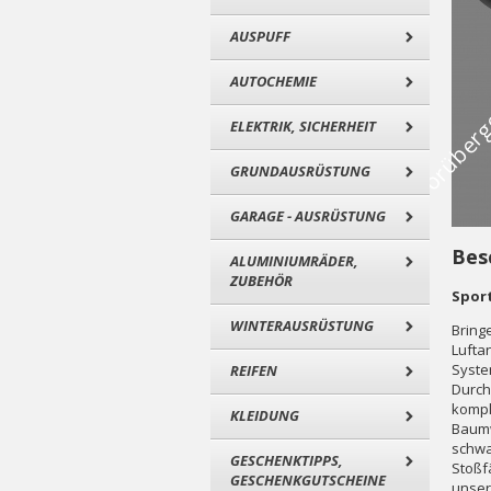
AUSPUFF
AUTOCHEMIE
ELEKTRIK, SICHERHEIT
GRUNDAUSRÜSTUNG
GARAGE - AUSRÜSTUNG
Bes
ALUMINIUMRÄDER,
ZUBEHÖR
Sport
WINTERAUSRÜSTUNG
Bring
Lufta
Syste
REIFEN
Durch
kompl
KLEIDUNG
Baumw
schwa
GESCHENKTIPPS,
Stoßf
GESCHENKGUTSCHEINE
unser