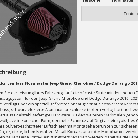
Hersteller:
Flowmaster
V
o
r
ü
b
e
r
g
e
h
e
n
d
n
i
c
h
t
v
e
r
f
ü
g
b
a
Tento p
chreibung
lufteinlass Flowmaster Jeep Grand Cherokee / Dodge Durango 2016-
r
en Sie die Leistung Ihres Fahrzeugs auf die nächste Stufe mit dem neuen
nsaugsystem für den Jeep Grand Cherokee und Dodge Durango 2016–2021 mi
m verfügt über ein speziell geformtes Ansaugrohr aus schwarzem vernetz
fluss, schwarz eloxierte Aluminiumanschlüsse (sofern verfügbar), hochwe
ett aus Edelstahl gefertigte Hardware. Zu den weiteren Merkmalen gehören 
ollgaze in konischer Form, der mehr Schmutz auffängt als ein typisches 6
rz pulverbeschichteter Luftschleier mit Montagehalterungen zur sichere
änger, die jeglichen Metall-zu-Metall-Kontakt unter der Motorhaube verhind
en neuen Delta Force-Reinigungssets repariert werden, damit sie die Le