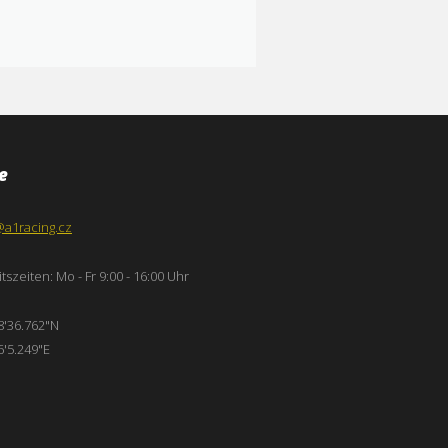
e
@a1racing.cz
tszeiten: Mo - Fr 9:00 - 16:00 Uhr
8'36.762"N
6'5.249"E