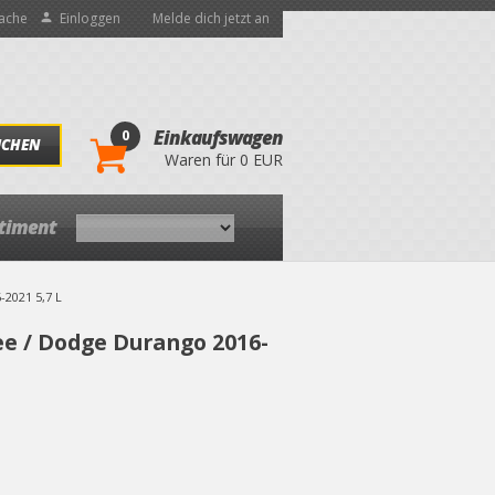
ache
Einloggen
Melde dich jetzt an
0
Einkaufswagen
UCHEN
Waren für 0 EUR
rtiment
2021 5,7 L
ee / Dodge Durango 2016-