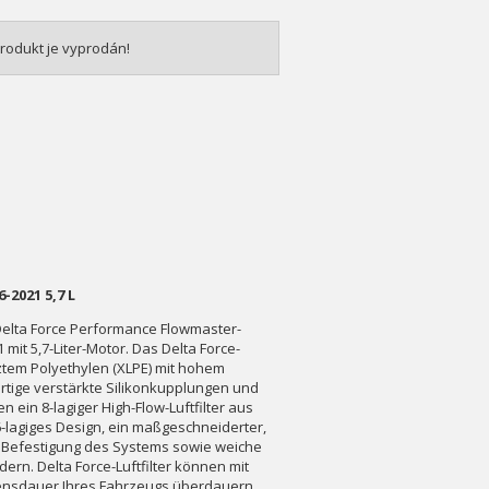
rodukt je vyprodán!
2021 5,7 L
 Delta Force Performance Flowmaster-
t 5,7-Liter-Motor. Das Delta Force-
tem Polyethylen (XLPE) mit hohem
rtige verstärkte Silikonkupplungen und
ein 8-lagiger High-Flow-Luftfilter aus
-lagiges Design, ein maßgeschneiderter,
n Befestigung des Systems sowie weiche
ern. Delta Force-Luftfilter können mit
bensdauer Ihres Fahrzeugs überdauern.