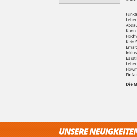
Funkt
Leben
Absau
Kann 
Hochw
Kein 
Erhäl
Inklu
Es is
Leben
Flowm
Einfac
Die M
UNSERE NEUIGKEITE