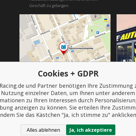
Geschäft zu gelangen.
Cookies + GDPR
Racing.de und Partner benötigen Ihre Zustimmung 
Bezahlung und Transport
Nutzung einzelner Daten, um Ihnen unter anderem
rmationen zu Ihren Interessen durch Personalisierun
ung anzeigen zu können. Sie erteilen Ihre Zustim
indem Sie das Kästchen "Ja, ich stimme zu" anklicken
Alles ablehnen
Ja, ich akzeptiere
rtovniautodoplnky.cz
- Tuning-Shop, Sportwagenzubehör, Autotuning. All