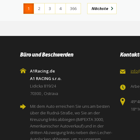
1
2
3
4
366
Nächste
Büro und Beschwerden
Kontakt
A1Racing.de
info
A1 RACING s.r.o.
Lidicka 819/24
Arbei
70300 , Ostrava
49°4
Mit dem Auto erreichen Sie uns am besten
18°1
über die Rudná-Straße, wo Sie an der
Kreuzung links abbiegen (IMPEXTA 3000,
Amerikanischer Autoverkauf) und in der
dritten Abzweigung links neben den Lecher-
Autolacken abbiegen, um zu unserem