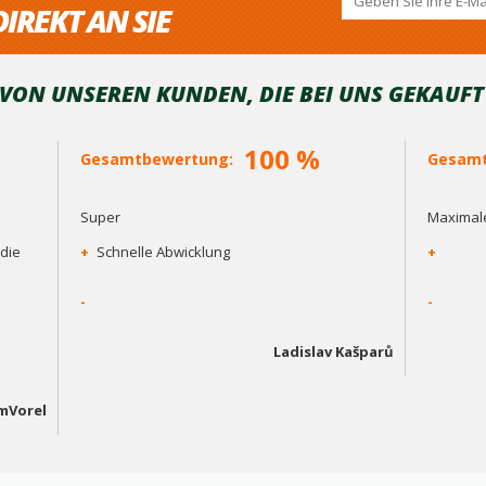
IREKT AN SIE
ON UNSEREN KUNDEN, DIE BEI ​​UNS GEKAUF
100 %
Gesamtbewertung:
Gesamt
Super
Maximale
die
+
Schnelle Abwicklung
+
-
-
Ladislav Kašparů
mVorel