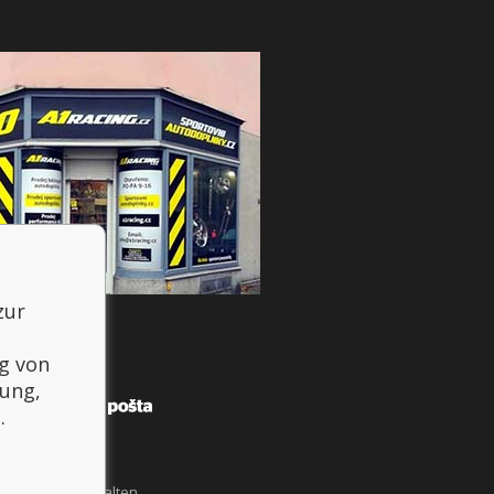
zur
g von
mung,
.
e Rechte vorbehalten.