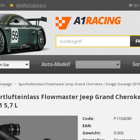
 Uhr
info@a1racing.cz
Spr
S
Auto-Modell
So
mepage
Sportlufteinlass Flowmaster Jeep Grand Cherokee / Dodge Durango 2016-
rtlufteinlass Flowmaster Jeep Grand Cherok
1 5,7 L
Code:
P110428X
EAN:
Gewicht:
0.000