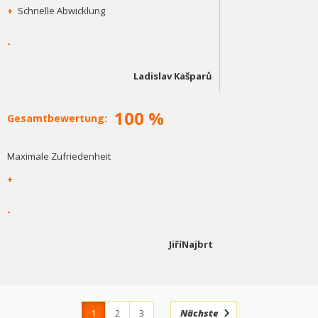
+
Schnelle Abwicklung
-
Ladislav Kašparů
100 %
Gesamtbewertung:
Maximale Zufriedenheit
+
-
JiříNajbrt
1
2
3
Nächste