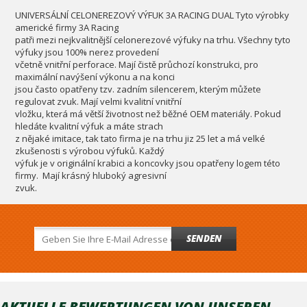
UNIVERSÁLNÍ CELONEREZOVÝ VÝFUK 3A RACING DUAL Tyto výrobky
americké firmy 3A Racing
patři mezi nejkvalitnější celonerezové výfuky na trhu. Všechny tyto
výfuky jsou 100% nerez provedení
včetně vnitřní perforace. Mají čistě průchozí konstrukci, pro
maximální navýšení výkonu a na konci
jsou často opatřeny tzv. zadním silencerem, kterým můžete
regulovat zvuk. Mají velmi kvalitní vnitřní
vložku, která má větší životnost než běžné OEM materiály. Pokud
hledáte kvalitní výfuk a máte strach
z nějaké imitace, tak tato firma je na trhu jiz 25 let a má velké
zkušenosti s výrobou výfuků. Každý
výfuk je v originální krabici a koncovky jsou opatřeny logem této
firmy. Mají krásný hluboký agresivní
zvuk.
SENDEN
AKTUELLE BEWERTUNGEN VON UNSEREN