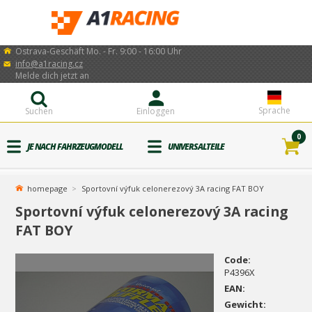
Ostrava-Geschäft Mo. - Fr. 9:00 - 16:00 Uhr
info@a1racing.cz
Melde dich jetzt an
Sprache
Suchen
Einloggen
0
JE NACH FAHRZEUGMODELL
UNIVERSALTEILE
homepage
Sportovní výfuk celonerezový 3A racing FAT BOY
Sportovní výfuk celonerezový 3A racing
FAT BOY
Code:
P4396X
EAN:
Gewicht: