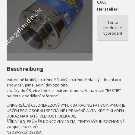
0.000
V
o
r
ü
b
e
r
g
e
h
e
n
d
n
i
c
h
t
v
e
r
f
ü
g
b
a
Hersteller:
Tento
produkt je
vyprodán!
Beschreibung
extrémně krátký, extrémně šíroký, extrémně hlasitý, idealní pro
r
show car, jsme jediní dovozci této
značky do ČR, více fotek z extrémní montáže na voze "BESTIE"
najdete v oddělení referencí
UNIVERSÁLNÍ CELONEREZOVÝ VÝFUK 3A RACING FAT BOY, VÝFUK JE
URČEN PRO OSOBNÍ I SPECIÁLNĚ UPRAVENÉ AUTA, KDE JE KLADEN
DURAZ NA KRATŠÍ VELIKOST, DÉLKA 30,
ŠÍŘKA 16,5, PRŮMĚR KONCOVKY 10 CM, TENTO VÝFUK ROZHODNĚ
ZAUJME PRO SVŮJ
NEOBVYKLÝ DESIGN