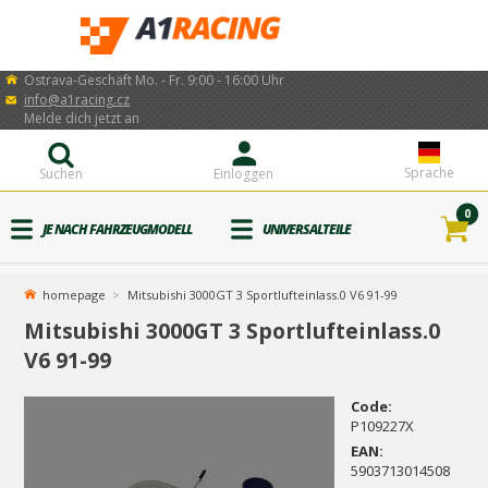
Ostrava-Geschäft Mo. - Fr. 9:00 - 16:00 Uhr
info@a1racing.cz
Melde dich jetzt an
Sprache
Suchen
Einloggen
0
JE NACH FAHRZEUGMODELL
UNIVERSALTEILE
homepage
Mitsubishi 3000GT 3 Sportlufteinlass.0 V6 91-99
Mitsubishi 3000GT 3 Sportlufteinlass.0
V6 91-99
Code:
P109227X
EAN:
5903713014508