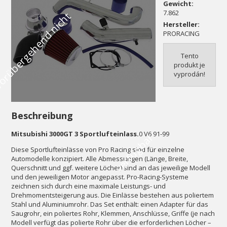
Gewicht:
7.862
V
o
r
ü
b
e
r
g
e
h
e
n
d
n
i
c
h
t
v
e
r
f
ü
g
b
a
Hersteller:
PRORACING
Tento
produkt je
vyprodán!
Beschreibung
Mitsubishi 3000GT 3 Sportlufteinlass.
0 V6 91-99
r
Diese Sportlufteinlässe von Pro Racing sind für einzelne
Automodelle konzipiert. Alle Abmessungen (Länge, Breite,
Querschnitt und ggf. weitere Löcher) sind an das jeweilige Modell
und den jeweiligen Motor angepasst. Pro-Racing-Systeme
zeichnen sich durch eine maximale Leistungs- und
Drehmomentsteigerung aus. Die Einlässe bestehen aus poliertem
Stahl und Aluminiumrohr. Das Set enthält: einen Adapter für das
Saugrohr, ein poliertes Rohr, Klemmen, Anschlüsse, Griffe (je nach
Modell verfügt das polierte Rohr über die erforderlichen Löcher –