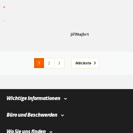
+
-
JiříNajbrt
1
2
3
Nächste
4
366
Wichtige Informationen
Büro und Beschwerden
Wo Sie uns finden