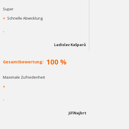
Super
+
Schnelle Abwicklung
-
Ladislav Kašparů
100 %
Gesamtbewertung:
Maximale Zufriedenheit
+
-
JiříNajbrt