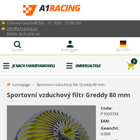
Ostrava-Geschäft Mo. - Fr. 9:00 - 16:00 Uhr
info@a1racing.cz
Melde dich jetzt an
Sprache
Suchen
Einloggen
0
JE NACH FAHRZEUGMODELL
UNIVERSALTEILE
homepage
Sportovní vzduchový filtr Greddy 80 mm
Sportovní vzduchový filtr Greddy 80 mm
Code:
P102073X
EAN:
Gewicht:
0.000