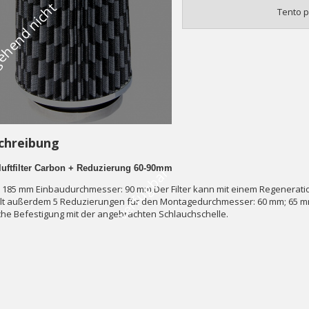
V
o
r
ü
b
e
r
g
e
h
e
n
d
n
i
c
h
t
v
e
r
f
ü
g
b
a
Tento p
chreibung
luftfilter Carbon + Reduzierung 60-90mm
r
 185 mm Einbaudurchmesser: 90 mm.Der Filter kann mit einem Regeneratio
lt außerdem 5 Reduzierungen für den Montagedurchmesser: 60 mm; 65 m
che Befestigung mit der angebrachten Schlauchschelle.