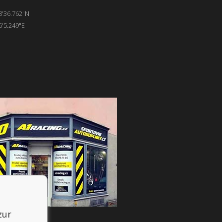
8'36.762"N
6'5.249"E
zur