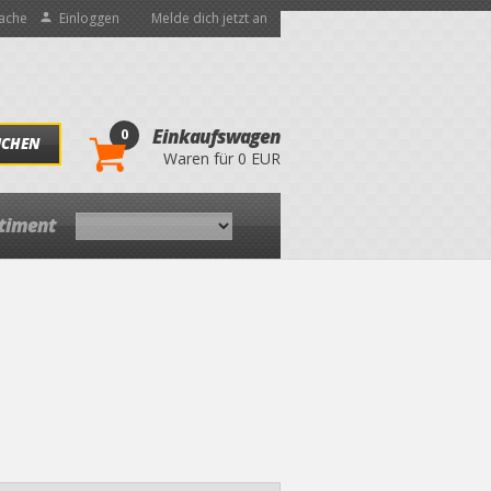
ache
Einloggen
Melde dich jetzt an
0
Einkaufswagen
UCHEN
Waren für 0 EUR
rtiment