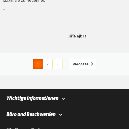
Maximale Zufriedenheit
+
-
JiříNajbrt
1
2
3
Nächste
4
366
Wichtige Informationen
Büro und Beschwerden