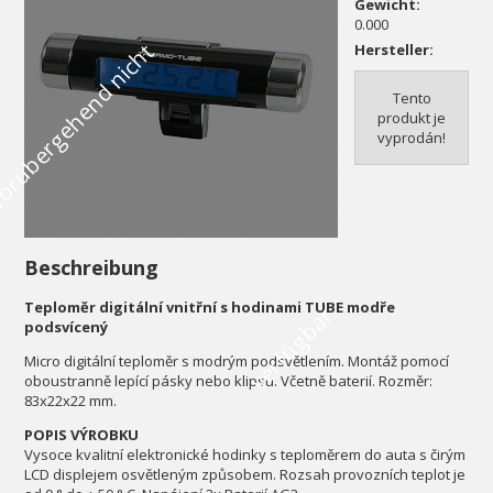
Gewicht:
0.000
V
o
r
ü
b
e
r
g
e
h
e
n
d
n
i
c
h
t
v
e
r
f
ü
g
b
a
Hersteller:
Tento
produkt je
vyprodán!
Beschreibung
Teploměr digitální vnitřní s hodinami TUBE modře
r
podsvícený
Micro digitální teploměr s modrým podsvětlením. Montáž pomocí
oboustranně lepící pásky nebo klipsu. Včetně baterií. Rozměr:
83x22x22 mm.
POPIS VÝROBKU
Vysoce kvalitní elektronické hodinky s teploměrem do auta s čirým
LCD displejem osvětleným způsobem. Rozsah provozních teplot je