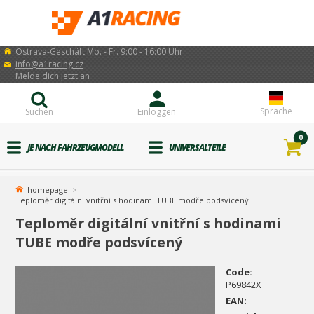
Ostrava-Geschäft Mo. - Fr. 9:00 - 16:00 Uhr
info@a1racing.cz
Melde dich jetzt an
Sprache
Suchen
Einloggen
0
JE NACH FAHRZEUGMODELL
UNIVERSALTEILE
homepage
Teploměr digitální vnitřní s hodinami TUBE modře podsvícený
Teploměr digitální vnitřní s hodinami
TUBE modře podsvícený
Code:
P69842X
EAN: