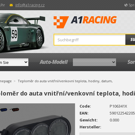
 Uhr
info@a1racing.cz
Spr
S
Auto-Modell
So
mepage
Teploměr do auta vnitřní/venkovní teplota, hodiny, datum,
loměr do auta vnitřní/venkovní teplota, hod
Code:
P106341X
EAN:
590122542205
Gewicht:
0.000
Hersteller: