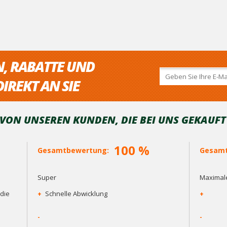
N, RABATTE UND
IREKT AN SIE
ON UNSEREN KUNDEN, DIE BEI ​​UNS GEKAUF
100 %
Gesamtbewertung:
Gesamt
Super
Maximale
die
+
Schnelle Abwicklung
+
-
-