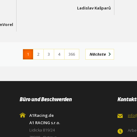
Ladislav Kašparů
mVorel
1
2
3
4
366
Nächste
Büro und Beschwerden
Kontakt
A1Racing.de
info
A1 RACING s.r.o.
Lidicka 819/24
Arbei