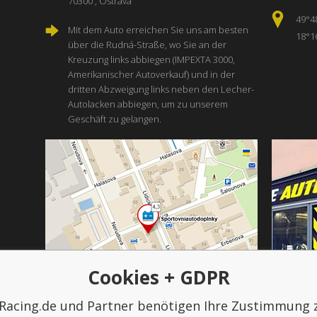
70300 , Ostrava
49°4
Mit dem Auto erreichen Sie uns am besten
18°1
über die Rudná-Straße, wo Sie an der
Kreuzung links abbiegen (IMPEXTA 3000,
Amerikanischer Autoverkauf) und in der
dritten Abzweigung links neben den Lecher-
Autolacken abbiegen, um zu unserem
Geschäft zu gelangen.
Cookies + GDPR
Racing.de und Partner benötigen Ihre Zustimmung 