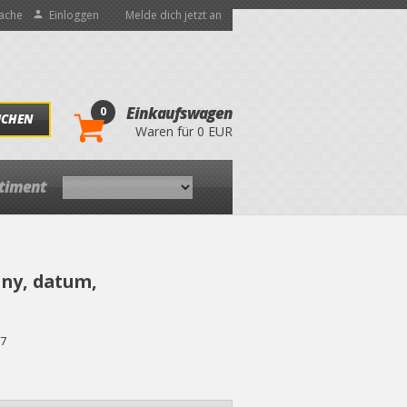
ache
Einloggen
Melde dich jetzt an
0
Einkaufswagen
UCHEN
Waren für 0 EUR
rtiment
iny, datum,
7