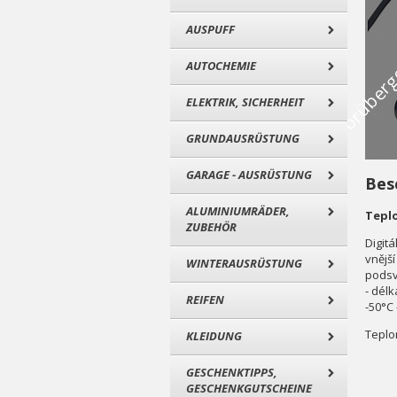
AUSPUFF
AUTOCHEMIE
ELEKTRIK, SICHERHEIT
GRUNDAUSRÜSTUNG
GARAGE - AUSRÜSTUNG
Bes
ALUMINIUMRÄDER,
Teplo
ZUBEHÖR
Digitá
vnější
WINTERAUSRÜSTUNG
podsv
- dél
REIFEN
-50°C 
Teplo
KLEIDUNG
GESCHENKTIPPS,
GESCHENKGUTSCHEINE