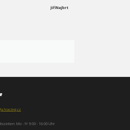
JiříNajbrt
e
@a1racing.cz
tszeiten: Mo - Fr 9:00 - 16:00 Uhr