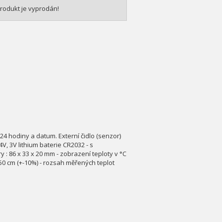
rodukt je vyprodán!
/24 hodiny a datum. Externí čidlo (senzor)
4V, 3V lithium baterie CR2032 - s
: 86 x 33 x 20 mm - zobrazení teploty v °C
50 cm (+-10%) - rozsah měřených teplot