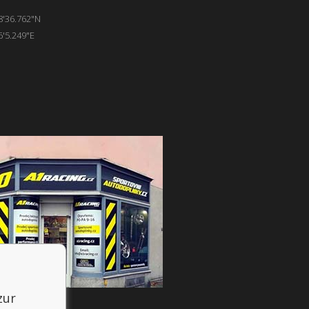
8'36.762"N
6'5.249"E
zur