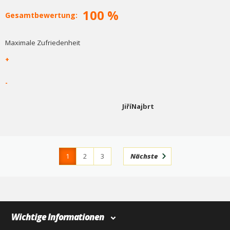
100 %
Gesamtbewertung:
Maximale Zufriedenheit
+
-
JiříNajbrt
1
2
3
Nächste
4
366
Wichtige Informationen