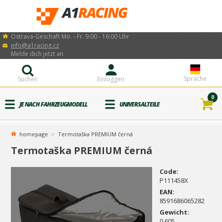
Ostrava-Geschäft Mo. - Fr. 9:00 - 16:00 Uhr
info@a1racing.cz
Melde dich jetzt an
Sprache
Suchen
Einloggen
0
JE NACH FAHRZEUGMODELL
UNIVERSALTEILE
homepage
Termotaška PREMIUM černá
Termotaška PREMIUM černá
Code:
P111458X
EAN:
8591686065282
Gewicht:
0.605