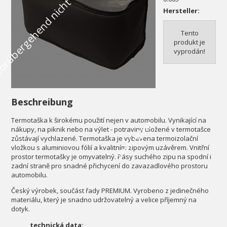
V
o
r
ü
b
e
r
g
e
h
e
n
d
n
i
c
h
t
v
e
r
f
ü
g
b
a
Hersteller:
Tento
produkt je
vyprodán!
Beschreibung
Termotaška k širokému použití nejen v automobilu. Vynikající na
r
nákupy, na piknik nebo na výlet - potraviny uložené v termotašce
zůstávají vychlazené. Termotaška je vybavena termoizolační
vložkou s aluminiovou fólií a kvalitním zipovým uzávěrem. Vnitřní
prostor termotašky je omyvatelný. Pásy suchého zipu na spodní i
zadní straně pro snadné přichycení do zavazadlového prostoru
automobilu.
Český výrobek, součást řady PREMIUM. Vyrobeno z jedinečného
materiálu, který je snadno udržovatelný a velice příjemný na
dotyk.
technická data: