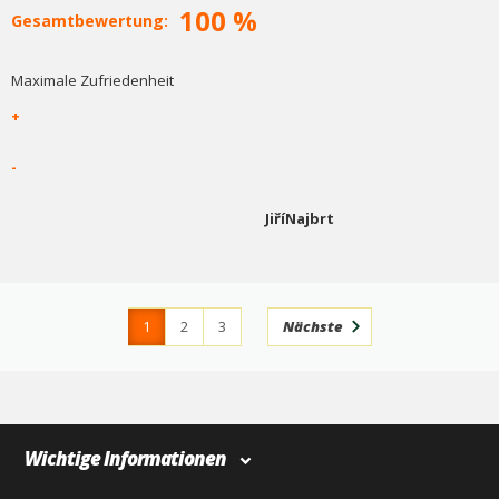
100 %
Gesamtbewertung:
Maximale Zufriedenheit
+
-
JiříNajbrt
1
2
3
Nächste
4
366
Wichtige Informationen