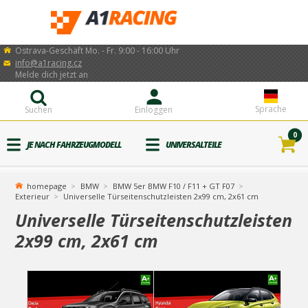
Ostrava-Geschäft Mo. - Fr. 9:00 - 16:00 Uhr
info@a1racing.cz
Melde dich jetzt an
Sprache
Suchen
Einloggen
0
JE NACH FAHRZEUGMODELL
UNIVERSALTEILE
homepage
BMW
BMW 5er BMW F10 / F11 + GT F07
Exterieur
Universelle Türseitenschutzleisten 2x99 cm, 2x61 cm
Universelle Türseitenschutzleisten
2x99 cm, 2x61 cm