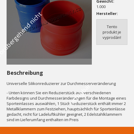
Gewicht:
1.000
V
o
r
ü
b
e
r
g
e
h
e
n
d
n
i
c
h
t
v
e
r
f
ü
g
b
a
Hersteller:
Tento
produkt je
vyprodán!
Beschreibung
Universelle Silikonreduzierer zur Durchmesserveränderung
r
- Unten können Sie ein Reduzierstück aus verschiedenen
Farbdesigns und Durchmesseränderungen für die Montage eines
Sporteinlasses auswählen, 1 Stück Reduzierstück enthält immer 2
Metallklammern zum Festziehen, hauptsächlich für Sporteinlässe
gedacht, nicht für Ladeluftkühler geeignet, 2 Edelstahlklammern
sind im Lieferumfang enthalten im Preis