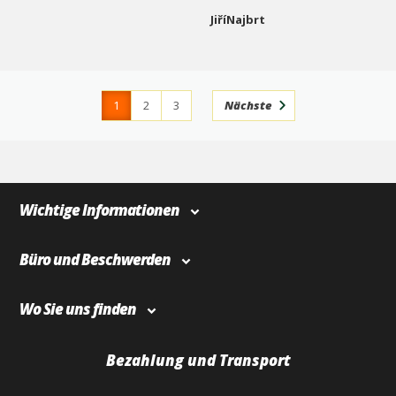
JiříNajbrt
1
2
3
Nächste
4
366
Wichtige Informationen
Büro und Beschwerden
Wo Sie uns finden
Bezahlung und Transport