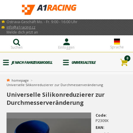
Ostrava-Geschäft Mo. - Fr. 9:00 - 16:00 Uhr
info@a1racing.cz
Melde dich jetzt an
Sprache
Suchen
Einloggen
0
JE NACH FAHRZEUGMODELL
UNIVERSALTEILE
homepage
Universelle Silikonreduzierer zur Durchmesserveränderung
Universelle Silikonreduzierer zur
Durchmesserveränderung
Code:
P2309X
EAN: