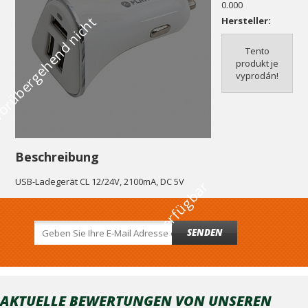
0.000
V
o
r
ü
b
e
r
g
e
h
e
n
d
n
i
c
h
t
v
e
r
f
ü
g
b
a
Hersteller:
Tento
produkt je
vyprodán!
Beschreibung
USB-Ladegerät CL 12/24V, 2100mA, DC 5V
r
SENDEN
AKTUELLE BEWERTUNGEN VON UNSEREN