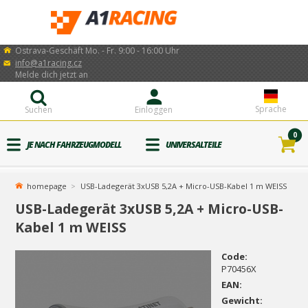
Ostrava-Geschäft Mo. - Fr. 9:00 - 16:00 Uhr
info@a1racing.cz
Melde dich jetzt an
Sprache
Suchen
Einloggen
0
JE NACH FAHRZEUGMODELL
UNIVERSALTEILE
homepage
USB-Ladegerät 3xUSB 5,2A + Micro-USB-Kabel 1 m WEISS
USB-Ladegerät 3xUSB 5,2A + Micro-USB-
Kabel 1 m WEISS
Code:
P70456X
EAN:
Gewicht: