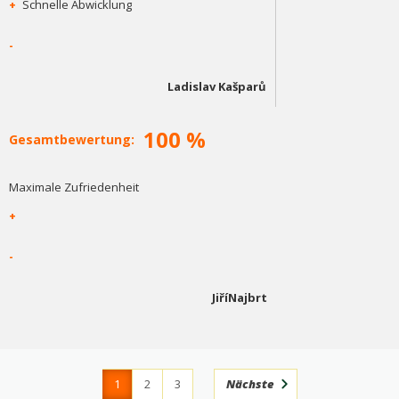
+
Schnelle Abwicklung
-
Ladislav Kašparů
100 %
Gesamtbewertung:
Maximale Zufriedenheit
+
-
JiříNajbrt
1
2
3
Nächste