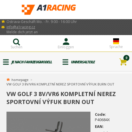
Ostrava-Geschäft Mo. - Fr. 9:00 - 16:00 Uhr
info@a1racing.cz
Melde dich jetzt an
Sprache
Suchen
Einloggen
0
JE NACH FAHRZEUGMODELL
UNIVERSALTEILE
homepage
VW GOLF 3 8V/VR6 KOMPLETNÍ NEREZ SPORTOVNÍ VÝFUK BURN OUT
VW GOLF 3 8V/VR6 KOMPLETNÍ NEREZ
SPORTOVNÍ VÝFUK BURN OUT
Code:
P40684X
EAN: