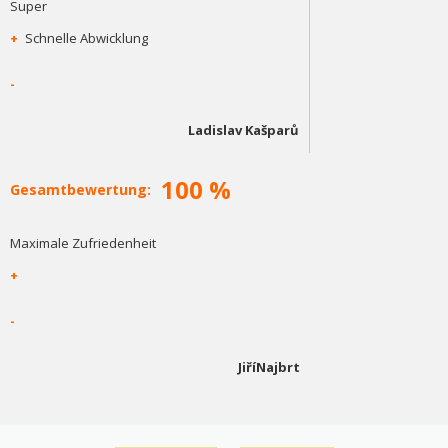
Super
+
Schnelle Abwicklung
-
Ladislav Kašparů
100 %
Gesamtbewertung:
Maximale Zufriedenheit
+
-
JiříNajbrt