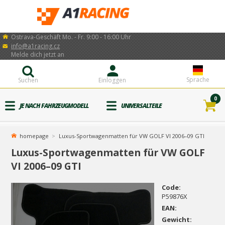
Ostrava-Geschäft Mo. - Fr. 9:00 - 16:00 Uhr
info@a1racing.cz
Melde dich jetzt an
Sprache
Suchen
Einloggen
0
JE NACH FAHRZEUGMODELL
UNIVERSALTEILE
homepage
Luxus-Sportwagenmatten für VW GOLF VI 2006–09 GTI
Luxus-Sportwagenmatten für VW GOLF
VI 2006–09 GTI
Code:
P59876X
EAN:
Gewicht: