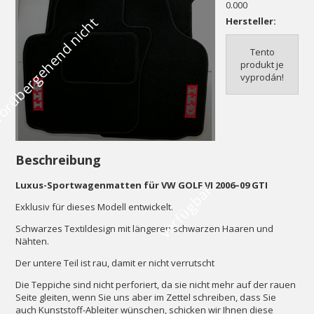
0.000
V
o
r
ü
b
e
r
g
e
h
e
n
d
n
i
c
h
t
v
e
r
f
ü
g
b
a
Hersteller:
Tento
produkt je
vyprodán!
Beschreibung
Luxus-Sportwagenmatten für VW GOLF VI 2006–09 GTI
r
Exklusiv für dieses Modell entwickelt.
Schwarzes Textildesign mit längeren schwarzen Haaren und
Nähten.
Der untere Teil ist rau, damit er nicht verrutscht
Die Teppiche sind nicht perforiert, da sie nicht mehr auf der rauen
Seite gleiten, wenn Sie uns aber im Zettel schreiben, dass Sie
auch Kunststoff-Ableiter wünschen, schicken wir Ihnen diese