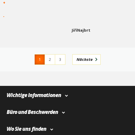
+
-
JiříNajbrt
1
2
3
Nächste
4
366
Wichtige Informationen
Büro und Beschwerden
Wo Sie uns finden