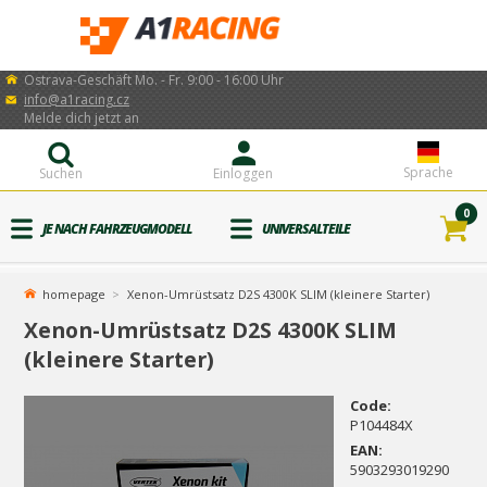
Ostrava-Geschäft Mo. - Fr. 9:00 - 16:00 Uhr
info@a1racing.cz
Melde dich jetzt an
Sprache
Suchen
Einloggen
0
JE NACH FAHRZEUGMODELL
UNIVERSALTEILE
homepage
Xenon-Umrüstsatz D2S 4300K SLIM (kleinere Starter)
Xenon-Umrüstsatz D2S 4300K SLIM
(kleinere Starter)
Code:
P104484X
EAN:
5903293019290