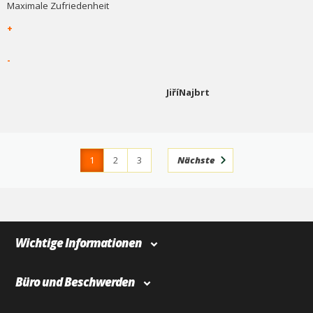
Maximale Zufriedenheit
+
-
JiříNajbrt
1
2
3
Nächste
4
366
Wichtige Informationen
Büro und Beschwerden