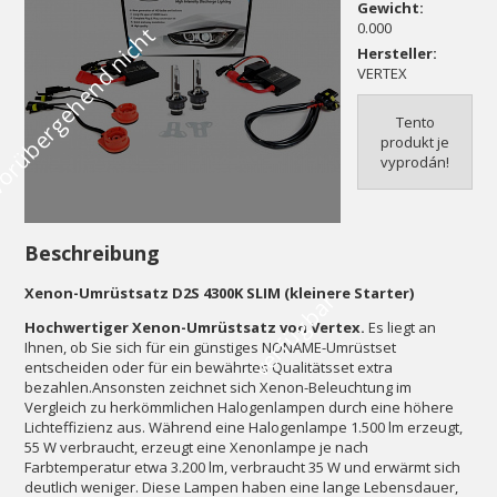
Gewicht:
0.000
V
o
r
ü
b
e
r
g
e
h
e
n
d
n
i
c
h
t
v
e
r
f
ü
g
b
a
Hersteller:
VERTEX
Tento
produkt je
vyprodán!
Beschreibung
Xenon-Umrüstsatz D2S 4300K SLIM (kleinere Starter)
r
Hochwertiger Xenon-Umrüstsatz von Vertex.
Es liegt an
Ihnen, ob Sie sich für ein günstiges NONAME-Umrüstset
entscheiden oder für ein bewährtes Qualitätsset extra
bezahlen.Ansonsten zeichnet sich Xenon-Beleuchtung im
Vergleich zu herkömmlichen Halogenlampen durch eine höhere
Lichteffizienz aus. Während eine Halogenlampe 1.500 lm erzeugt,
55 W verbraucht, erzeugt eine Xenonlampe je nach
Farbtemperatur etwa 3.200 lm, verbraucht 35 W und erwärmt sich
deutlich weniger. Diese Lampen haben eine lange Lebensdauer,