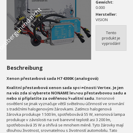
Gewicht:
0.000
V
o
r
ü
b
e
r
g
e
h
e
n
d
n
i
c
h
t
v
e
r
f
ü
g
b
a
Hersteller:
VISION
Tento
produkt je
vyprodán!
Beschreibung
Xenon přestavbová sada H7 4300K (analogová)
r
Kvalitní přestavbová xenon sada společnosti Vertex. Je jen
na vás zda si vyberete NONAME levnou přestavbovou sadu a
nebo si připlatíte za ověřenou kvalitní sadu
. Xenonové
osvětlení se jinak vyznačuje větší světelnou účinností ve srovnání
s tradičními halogenovými žárovkami. Zatímco halogenová
žárovka produkuje 1 500 lm, spotřebovává 55 W, xenonová lampa
produkuje v závislosti na své barevné teplotě asi 3 200 lm,
spotřebovává 35 W a ohřívá se mnohem méně. Tyto žárovky mají
dlouhou životnost, srovnatelnou s životností automobilu. Tato