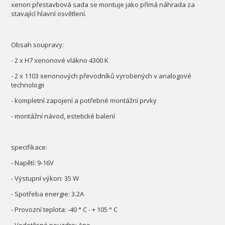
xenon přestavbová sada se montuje jako přímá náhrada za
stavající hlavní osvětlení.
Obsah soupravy:
- 2 x H7 xenonové vlákno 4300 K
- 2 x 1103 xenonových převodníků vyrobených v analogové
technologii
- kompletní zapojení a potřebné montážní prvky
- montážní návod, estetické balení
specifikace:
- Napětí: 9-16V
- Výstupní výkon: 35 W
- Spotřeba energie: 3.2A
- Provozní teplota: -40 ° C - + 105 ° C