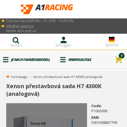
Ostrava-Geschäft Mo. - Fr. 9:00 - 16:00 Uhr
info@a1racing.cz
Melde dich jetzt an
Sprache
Suchen
Einloggen
0
JE NACH FAHRZEUGMODELL
UNIVERSALTEILE
homepage
Xenon přestavbová sada H7 4300K (analogová)
Xenon přestavbová sada H7 4300K
(analogová)
Code:
P106369X
EAN:
5901698867799