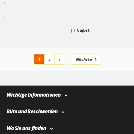
+
-
JiříNajbrt
1
2
3
Nächste
4
366
Wichtige Informationen
Büro und Beschwerden
Wo Sie uns finden